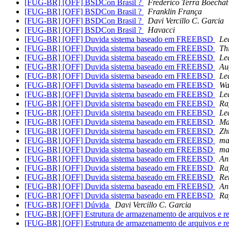
[FUG-BR] [OFF] BSDCon Brasil ?
Frederico Terra Boechat
[FUG-BR] [OFF] BSDCon Brasil ?
Franklin França
[FUG-BR] [OFF] BSDCon Brasil ?
Davi Vercillo C. Garcia
[FUG-BR] [OFF] BSDCon Brasil ?
Havacci
[FUG-BR] [OFF] Duvida sistema baseado em FREEBSD
Le
[FUG-BR] [OFF] Duvida sistema baseado em FREEBSD
Th
[FUG-BR] [OFF] Duvida sistema baseado em FREEBSD
Le
[FUG-BR] [OFF] Duvida sistema baseado em FREEBSD
Au
[FUG-BR] [OFF] Duvida sistema baseado em FREEBSD
Le
[FUG-BR] [OFF] Duvida sistema baseado em FREEBSD
Wa
[FUG-BR] [OFF] Duvida sistema baseado em FREEBSD
Le
[FUG-BR] [OFF] Duvida sistema baseado em FREEBSD
Ra
[FUG-BR] [OFF] Duvida sistema baseado em FREEBSD
Le
[FUG-BR] [OFF] Duvida sistema baseado em FREEBSD
Ma
[FUG-BR] [OFF] Duvida sistema baseado em FREEBSD
Zh
[FUG-BR] [OFF] Duvida sistema baseado em FREEBSD
ma
[FUG-BR] [OFF] Duvida sistema baseado em FREEBSD
ma
[FUG-BR] [OFF] Duvida sistema baseado em FREEBSD
An
[FUG-BR] [OFF] Duvida sistema baseado em FREEBSD
Ra
[FUG-BR] [OFF] Duvida sistema baseado em FREEBSD
Re
[FUG-BR] [OFF] Duvida sistema baseado em FREEBSD
An
[FUG-BR] [OFF] Duvida sistema baseado em FREEBSD
Ra
[FUG-BR] [OFF] Dúvida
Davi Vercillo C. Garcia
[FUG-BR] [OFF] Estrutura de armazenamento de arquivos e r
[FUG-BR] [OFF] Estrutura de armazenamento de arquivos e r