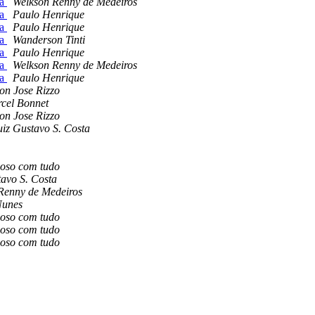
ta
Welkson Renny de Medeiros
ta
Paulo Henrique
ta
Paulo Henrique
ta
Wanderson Tinti
ta
Paulo Henrique
ta
Welkson Renny de Medeiros
ta
Paulo Henrique
ton Jose Rizzo
cel Bonnet
ton Jose Rizzo
uiz Gustavo S. Costa
ioso com tudo
tavo S. Costa
Renny de Medeiros
Nunes
ioso com tudo
ioso com tudo
ioso com tudo