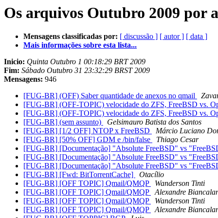
Os arquivos Outubro 2009 por a
Mensagens classificadas por:
[ discussão ]
[ autor ]
[ data ]
Mais informações sobre esta lista...
Inicio:
Quinta Outubro 1 00:18:29 BRT 2009
Fim:
Sábado Outubro 31 23:32:29 BRST 2009
Mensagens:
946
[FUG-BR] (OFF) Saber quantidade de anexos no qmail
Zavam
[FUG-BR] (OFF-TOPIC) velocidade do ZFS, FreeBSD vs. Op
[FUG-BR] (OFF-TOPIC) velocidade do ZFS, FreeBSD vs. Op
[FUG-BR] (sem assunto)
Gelsimauro Batista dos Santos
[FUG-BR] [1/2 OFF] NTOP x FreeBSD
Márcio Luciano Do
[FUG-BR] [50% OFF] GDM e /bin/false
Thiago Cesar
[FUG-BR] [Documentação] "Absolute FreeBSD" vs "FreeB
[FUG-BR] [Documentação] "Absolute FreeBSD" vs "FreeB
[FUG-BR] [Documentação] "Absolute FreeBSD" vs "FreeB
[FUG-BR] [Fwd: BitTorrentCache]
Otacílio
[FUG-BR] [OFF TOPIC] Qmail/QMQP
Wanderson Tinti
[FUG-BR] [OFF TOPIC] Qmail/QMQP
Alexandre Biancala
[FUG-BR] [OFF TOPIC] Qmail/QMQP
Wanderson Tinti
[FUG-BR] [OFF TOPIC] Qmail/QMQP
Alexandre Biancala