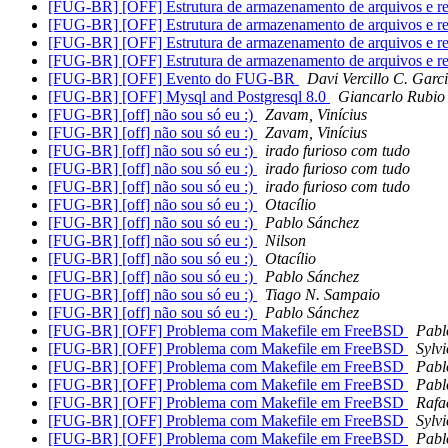
[FUG-BR] [OFF] Estrutura de armazenamento de arquivos e r
[FUG-BR] [OFF] Estrutura de armazenamento de arquivos e r
[FUG-BR] [OFF] Estrutura de armazenamento de arquivos e r
[FUG-BR] [OFF] Estrutura de armazenamento de arquivos e r
[FUG-BR] [OFF] Evento do FUG-BR
Davi Vercillo C. Garc
[FUG-BR] [OFF] Mysql and Postgresql 8.0
Giancarlo Rubio
[FUG-BR] [off] não sou só eu :)
Zavam, Vinícius
[FUG-BR] [off] não sou só eu :)
Zavam, Vinícius
[FUG-BR] [off] não sou só eu :)
irado furioso com tudo
[FUG-BR] [off] não sou só eu :)
irado furioso com tudo
[FUG-BR] [off] não sou só eu :)
irado furioso com tudo
[FUG-BR] [off] não sou só eu :)
Otacílio
[FUG-BR] [off] não sou só eu :)
Pablo Sánchez
[FUG-BR] [off] não sou só eu :)
Nilson
[FUG-BR] [off] não sou só eu :)
Otacílio
[FUG-BR] [off] não sou só eu :)
Pablo Sánchez
[FUG-BR] [off] não sou só eu :)
Tiago N. Sampaio
[FUG-BR] [off] não sou só eu :)
Pablo Sánchez
[FUG-BR] [OFF] Problema com Makefile em FreeBSD
Pabl
[FUG-BR] [OFF] Problema com Makefile em FreeBSD
Sylv
[FUG-BR] [OFF] Problema com Makefile em FreeBSD
Pabl
[FUG-BR] [OFF] Problema com Makefile em FreeBSD
Pabl
[FUG-BR] [OFF] Problema com Makefile em FreeBSD
Rafa
[FUG-BR] [OFF] Problema com Makefile em FreeBSD
Sylv
[FUG-BR] [OFF] Problema com Makefile em FreeBSD
Pabl