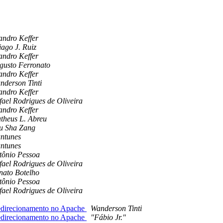
andro Keffer
iago J. Ruiz
andro Keffer
gusto Ferronato
andro Keffer
nderson Tinti
andro Keffer
fael Rodrigues de Oliveira
andro Keffer
theus L. Abreu
u Sha Zang
ntunes
ntunes
tônio Pessoa
fael Rodrigues de Oliveira
nato Botelho
tônio Pessoa
fael Rodrigues de Oliveira
edirecionamento no Apache
Wanderson Tinti
edirecionamento no Apache
"Fábio Jr."