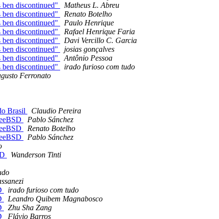
 ben discontinued"
Matheus L. Abreu
 ben discontinued"
Renato Botelho
 ben discontinued"
Paulo Henrique
 ben discontinued"
Rafael Henrique Faria
 ben discontinued"
Davi Vercillo C. Garcia
 ben discontinued"
josias gonçalves
 ben discontinued"
Antônio Pessoa
 ben discontinued"
irado furioso com tudo
gusto Ferronato
do Brasil
Claudio Pereira
FreeBSD
Pablo Sánchez
FreeBSD
Renato Botelho
FreeBSD
Pablo Sánchez
o
SD
Wanderson Tinti
udo
ssanezi
SD
irado furioso com tudo
SD
Leandro Quibem Magnabosco
SD
Zhu Sha Zang
SD
Flávio Barros