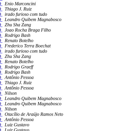
SD
Enio Marconcini
SD
Thiago J. Ruiz
SD
irado furioso com tudo
SD
Leandro Quibem Magnabosco
SD
Zhu Sha Zang
SD
Joao Rocha Braga Filho
SD
Rodrigo Bash
SD
Renato Botelho
SD
Frederico Terra Boechat
SD
irado furioso com tudo
SD
Zhu Sha Zang
SD
Renato Botelho
SD
Rodrigo Graeff
SD
Rodrigo Bash
SD
Antônio Pessoa
SD
Thiago J. Ruiz
SD
Antônio Pessoa
SD
Nilson
SD
Leandro Quibem Magnabosco
SD
Leandro Quibem Magnabosco
SD
Nilson
SD
Otacílio de Araújo Ramos Neto
SD
Antônio Pessoa
SD
Luiz Gustavo
SD
Luiz Gustavo