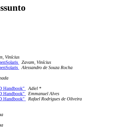
ssunto
, Vinícius
enSolaris
Zavam, Vinícius
enSolaris
Alessandro de Souza Rocha
nada
SD Handbook"
Adiel *
SD Handbook"
Emmanuel Alves
SD Handbook"
Rafael Rodrigues de Oliveira
na
na