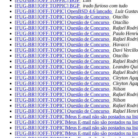
[FUG-BR] [OFF TOPPIC] BGP
Luis
[FUG-BR] [OFF TOPPIC] BGP
irado furioso com tudo
[FUG-BR] [OFF-TOPIC] OpenBSD 4.6 lançado
Luiz Gusta
[FUG-BR] [OFF-TOPIC] Questão de Concurso
Otacílio
[FUG-BR] [OFF-TOPIC] Questão de Concurso
Otacílio
[FUG-BR] [OFF-TOPIC] Questão de Concurso
Rafael Rodri
[FUG-BR] [OFF-TOPIC] Questão de Concurso
Paulo Henri
[FUG-BR] [OFF-TOPIC] Questão de Concurso
Rafael Rodri
[FUG-BR] [OFF-TOPIC] Questão de Concurso
Havacci
[FUG-BR] [OFF-TOPIC] Questão de Concurso
Davi Vercill
[FUG-BR] [OFF-TOPIC] Questão de Concurso
Otacílio
[FUG-BR] [OFF-TOPIC] Questão de Concurso
Rafael Rodri
[FUG-BR] [OFF-TOPIC] Questão de Concurso
Leandro Qu
[FUG-BR] [OFF-TOPIC] Questão de Concurso
Rafael Rodri
[FUG-BR] [OFF-TOPIC] Questão de Concurso
Cleyton Aga
[FUG-BR] [OFF-TOPIC] Questão de Concurso
Cleyton Aga
[FUG-BR] [OFF-TOPIC] Questão de Concurso
Nilson
[FUG-BR] [OFF-TOPIC] Questão de Concurso
Rafael Rodri
[FUG-BR] [OFF-TOPIC] Questão de Concurso
Nilson
[FUG-BR] [OFF-TOPIC] Questão de Concurso
Rafael Rodri
[FUG-BR] [OFF-TOPIC] Questão de Concurso
Rafael Henr
[FUG-BR] [OFF-TOPIC]Meus E-mail não são postados na lis
[FUG-BR] [OFF-TOPIC]Meus E-mail não são postados na lis
[FUG-BR] [OFF-TOPIC]Meus E-mail não são postados na lis
[FUG-BR] [OFF-TOPIC]Meus E-mail não são postados na lis