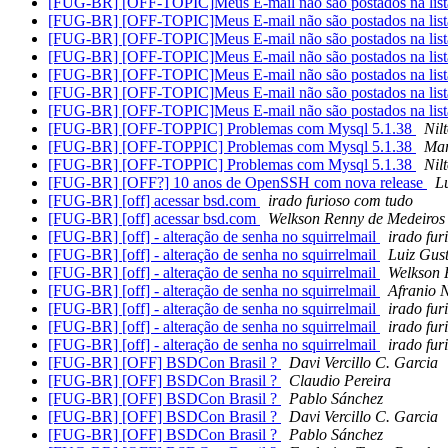
[FUG-BR] [OFF-TOPIC]Meus E-mail não são postados na lis
[FUG-BR] [OFF-TOPIC]Meus E-mail não são postados na lis
[FUG-BR] [OFF-TOPIC]Meus E-mail não são postados na lis
[FUG-BR] [OFF-TOPIC]Meus E-mail não são postados na lis
[FUG-BR] [OFF-TOPIC]Meus E-mail não são postados na lis
[FUG-BR] [OFF-TOPIC]Meus E-mail não são postados na lis
[FUG-BR] [OFF-TOPIC]Meus E-mail não são postados na lis
[FUG-BR] [OFF-TOPPIC] Problemas com Mysql 5.1.38
Nil
[FUG-BR] [OFF-TOPPIC] Problemas com Mysql 5.1.38
Mar
[FUG-BR] [OFF-TOPPIC] Problemas com Mysql 5.1.38
Nil
[FUG-BR] [OFF?] 10 anos de OpenSSH com nova release
L
[FUG-BR] [off] acessar bsd.com
irado furioso com tudo
[FUG-BR] [off] acessar bsd.com
Welkson Renny de Medeiros
[FUG-BR] [off] - alteração de senha no squirrelmail
irado fur
[FUG-BR] [off] - alteração de senha no squirrelmail
Luiz Gus
[FUG-BR] [off] - alteração de senha no squirrelmail
Welkson 
[FUG-BR] [off] - alteração de senha no squirrelmail
Afranio 
[FUG-BR] [off] - alteração de senha no squirrelmail
irado fur
[FUG-BR] [off] - alteração de senha no squirrelmail
irado fur
[FUG-BR] [off] - alteração de senha no squirrelmail
irado fur
[FUG-BR] [OFF] BSDCon Brasil ?
Davi Vercillo C. Garcia
[FUG-BR] [OFF] BSDCon Brasil ?
Claudio Pereira
[FUG-BR] [OFF] BSDCon Brasil ?
Pablo Sánchez
[FUG-BR] [OFF] BSDCon Brasil ?
Davi Vercillo C. Garcia
[FUG-BR] [OFF] BSDCon Brasil ?
Pablo Sánchez