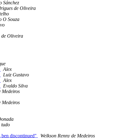
o Sánchez
rigues de Oliveira
telho
io O Souza
avo
de Oliveira
que
s
Alex
s
Luiz Gustavo
s
Alex
s
Evaldo Silva
e Medeiros
e Medeiros
Donada
 tudo
 ben discontinued"
Welkson Renny de Medeiros