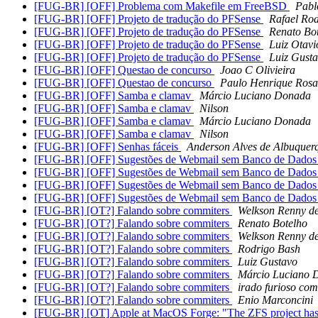
[FUG-BR] [OFF] Problema com Makefile em FreeBSD
Pabl
[FUG-BR] [OFF] Projeto de tradução do PFSense
Rafael Rod
[FUG-BR] [OFF] Projeto de tradução do PFSense
Renato Bo
[FUG-BR] [OFF] Projeto de tradução do PFSense
Luiz Otav
[FUG-BR] [OFF] Projeto de tradução do PFSense
Luiz Gust
[FUG-BR] [OFF] Questao de concurso
Joao C Olivieira
[FUG-BR] [OFF] Questao de concurso
Paulo Henrique Rosa 
[FUG-BR] [OFF] Samba e clamav
Márcio Luciano Donada
[FUG-BR] [OFF] Samba e clamav
Nilson
[FUG-BR] [OFF] Samba e clamav
Márcio Luciano Donada
[FUG-BR] [OFF] Samba e clamav
Nilson
[FUG-BR] [OFF] Senhas fáceis
Anderson Alves de Albuquer
[FUG-BR] [OFF] Sugestões de Webmail sem Banco de Dado
[FUG-BR] [OFF] Sugestões de Webmail sem Banco de Dado
[FUG-BR] [OFF] Sugestões de Webmail sem Banco de Dado
[FUG-BR] [OFF] Sugestões de Webmail sem Banco de Dado
[FUG-BR] [OT?] Falando sobre commiters
Welkson Renny d
[FUG-BR] [OT?] Falando sobre commiters
Renato Botelho
[FUG-BR] [OT?] Falando sobre commiters
Welkson Renny d
[FUG-BR] [OT?] Falando sobre commiters
Rodrigo Bash
[FUG-BR] [OT?] Falando sobre commiters
Luiz Gustavo
[FUG-BR] [OT?] Falando sobre commiters
Márcio Luciano 
[FUG-BR] [OT?] Falando sobre commiters
irado furioso com
[FUG-BR] [OT?] Falando sobre commiters
Enio Marconcini
[FUG-BR] [OT] Apple at MacOS Forge: "The ZFS project has