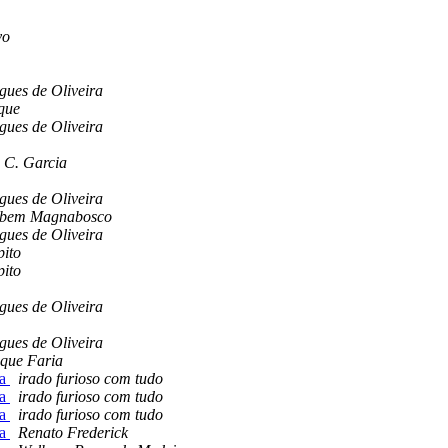
vo
gues de Oliveira
que
gues de Oliveira
o C. Garcia
gues de Oliveira
ibem Magnabosco
gues de Oliveira
pito
pito
gues de Oliveira
gues de Oliveira
ique Faria
ta
irado furioso com tudo
ta
irado furioso com tudo
ta
irado furioso com tudo
ta
Renato Frederick