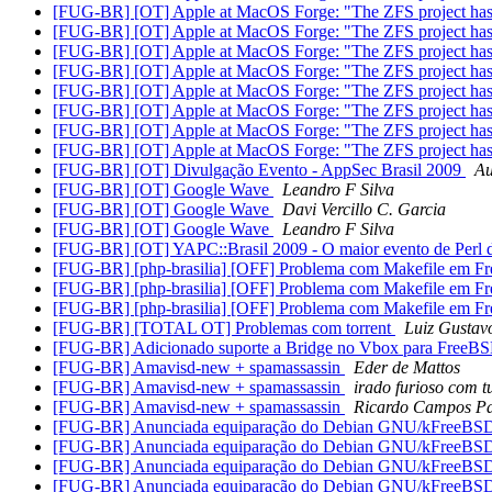
[FUG-BR] [OT] Apple at MacOS Forge: "The ZFS project has
[FUG-BR] [OT] Apple at MacOS Forge: "The ZFS project has
[FUG-BR] [OT] Apple at MacOS Forge: "The ZFS project has
[FUG-BR] [OT] Apple at MacOS Forge: "The ZFS project has
[FUG-BR] [OT] Apple at MacOS Forge: "The ZFS project has
[FUG-BR] [OT] Apple at MacOS Forge: "The ZFS project has
[FUG-BR] [OT] Apple at MacOS Forge: "The ZFS project has
[FUG-BR] [OT] Apple at MacOS Forge: "The ZFS project has
[FUG-BR] [OT] Divulgação Evento - AppSec Brasil 2009
Au
[FUG-BR] [OT] Google Wave
Leandro F Silva
[FUG-BR] [OT] Google Wave
Davi Vercillo C. Garcia
[FUG-BR] [OT] Google Wave
Leandro F Silva
[FUG-BR] [OT] YAPC::Brasil 2009 - O maior evento de Perl 
[FUG-BR] [php-brasilia] [OFF] Problema com Makefile em 
[FUG-BR] [php-brasilia] [OFF] Problema com Makefile em 
[FUG-BR] [php-brasilia] [OFF] Problema com Makefile em 
[FUG-BR] [TOTAL OT] Problemas com torrent
Luiz Gustav
[FUG-BR] Adicionado suporte a Bridge no Vbox para FreeB
[FUG-BR] Amavisd-new + spamassassin
Eder de Mattos
[FUG-BR] Amavisd-new + spamassassin
irado furioso com t
[FUG-BR] Amavisd-new + spamassassin
Ricardo Campos Pa
[FUG-BR] Anunciada equiparação do Debian GNU/kFreeB
[FUG-BR] Anunciada equiparação do Debian GNU/kFreeB
[FUG-BR] Anunciada equiparação do Debian GNU/kFreeB
[FUG-BR] Anunciada equiparação do Debian GNU/kFreeB