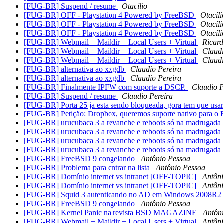
[FUG-BR] Suspend / resume
Otacílio
[FUG-BR] OFF - Playstation 4 Powered by FreeBSD
Otacíli
[FUG-BR] OFF - Playstation 4 Powered by FreeBSD
Otacíli
[FUG-BR] OFF - Playstation 4 Powered by FreeBSD
Otacíli
[FUG-BR] Webmail + Maildir + Local Users + Virtual
Ricar
[FUG-BR] Webmail + Maildir + Local Users + Virtual
Claudi
[FUG-BR] Webmail + Maildir + Local Users + Virtual
Claudi
[FUG-BR] alternativa ao xxgdb
Claudio Pereira
[FUG-BR] alternativa ao xxgdb
Claudio Pereira
[FUG-BR] Finalmente IPFW com suporte a DSCP.
Claudio P
[FUG-BR] Suspend / resume
Claudio Pereira
[FUG-BR] Porta 25 ja esta sendo bloqueada, gora tem que usa
[FUG-BR] Petição: Dropbox, queremos suporte nativo para o
[FUG-BR] urucubaca 3 a revanche e reboots só na madrugada
[FUG-BR] urucubaca 3 a revanche e reboots só na madrugada
[FUG-BR] urucubaca 3 a revanche e reboots só na madrugada
[FUG-BR] urucubaca 3 a revanche e reboots só na madrugada
[FUG-BR] FreeBSD 9 congelando
Antônio Pessoa
[FUG-BR] Problema para entrar na lista
Antônio Pessoa
[FUG-BR] Domínio internet vs intranet [OFF-TOPIC]
Antôn
[FUG-BR] Domínio internet vs intranet [OFF-TOPIC]
Antôn
[FUG-BR] Squid 3 autenticando no AD em Windows 2008R2
[FUG-BR] FreeBSD 9 congelando
Antônio Pessoa
[FUG-BR] Kernel Panic na revista BSD MAGAZINE
Antôn
[FUG-BR] Webmail + Maildir + Local Users + Virtual
Antôn