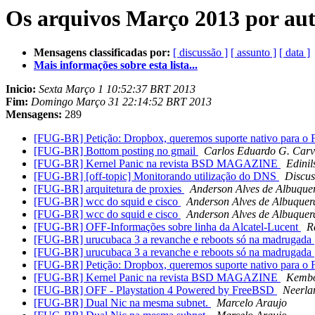
Os arquivos Março 2013 por au
Mensagens classificadas por:
[ discussão ]
[ assunto ]
[ data ]
Mais informações sobre esta lista...
Inicio:
Sexta Março 1 10:52:37 BRT 2013
Fim:
Domingo Março 31 22:14:52 BRT 2013
Mensagens:
289
[FUG-BR] Petição: Dropbox, queremos suporte nativo para o
[FUG-BR] Bottom posting no gmail
Carlos Eduardo G. Carv
[FUG-BR] Kernel Panic na revista BSD MAGAZINE
Edini
[FUG-BR] [off-topic] Monitorando utilização do DNS
Discus
[FUG-BR] arquitetura de proxies
Anderson Alves de Albuque
[FUG-BR] wcc do squid e cisco
Anderson Alves de Albuquer
[FUG-BR] wcc do squid e cisco
Anderson Alves de Albuquer
[FUG-BR] OFF-Informações sobre linha da Alcatel-Lucent
R
[FUG-BR] urucubaca 3 a revanche e reboots só na madrugada
[FUG-BR] urucubaca 3 a revanche e reboots só na madrugada
[FUG-BR] Petição: Dropbox, queremos suporte nativo para o
[FUG-BR] Kernel Panic na revista BSD MAGAZINE
Kembo
[FUG-BR] OFF - Playstation 4 Powered by FreeBSD
Neerla
[FUG-BR] Dual Nic na mesma subnet.
Marcelo Araujo