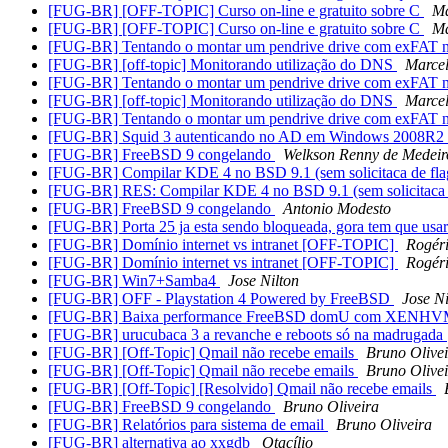
[FUG-BR] [OFF-TOPIC] Curso on-line e gratuito sobre C
Ma
[FUG-BR] [OFF-TOPIC] Curso on-line e gratuito sobre C
Ma
[FUG-BR] Tentando o montar um pendrive drive com exFAT
[FUG-BR] [off-topic] Monitorando utilização do DNS
Marcel
[FUG-BR] Tentando o montar um pendrive drive com exFAT
[FUG-BR] [off-topic] Monitorando utilização do DNS
Marcel
[FUG-BR] Tentando o montar um pendrive drive com exFAT
[FUG-BR] Squid 3 autenticando no AD em Windows 2008R2
[FUG-BR] FreeBSD 9 congelando
Welkson Renny de Medeir
[FUG-BR] Compilar KDE 4 no BSD 9.1 (sem solicitaca de fla
[FUG-BR] RES: Compilar KDE 4 no BSD 9.1 (sem solicitaca d
[FUG-BR] FreeBSD 9 congelando
Antonio Modesto
[FUG-BR] Porta 25 ja esta sendo bloqueada, gora tem que usa
[FUG-BR] Domínio internet vs intranet [OFF-TOPIC]
Rogér
[FUG-BR] Domínio internet vs intranet [OFF-TOPIC]
Rogér
[FUG-BR] Win7+Samba4
Jose Nilton
[FUG-BR] OFF - Playstation 4 Powered by FreeBSD
Jose Ni
[FUG-BR] Baixa performance FreeBSD domU com XENH
[FUG-BR] urucubaca 3 a revanche e reboots só na madrugada
[FUG-BR] [Off-Topic] Qmail não recebe emails
Bruno Olive
[FUG-BR] [Off-Topic] Qmail não recebe emails
Bruno Olive
[FUG-BR] [Off-Topic] [Resolvido] Qmail não recebe emails
[FUG-BR] FreeBSD 9 congelando
Bruno Oliveira
[FUG-BR] Relatórios para sistema de email
Bruno Oliveira
[FUG-BR] alternativa ao xxgdb
Otacílio