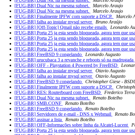
[FUG-BR] Dual Nic na mesma subnet.
Marcelo Araujo
[FUG-BR] Dual Nic na mesma subnet.
Marcelo Araujo
[FUG-BR] Dual Nic na mesma subnet.
Marcelo Araujo
[FUG-BR] Finalmente IPFW com suporte a DSCP.
Marcelo 
[FUG-BR] falha ao instalar mysql server
Bruno Araújo
[FUG-BR] [Off-Topic] Qmail não recebe emails
Leonardo Au
[FUG-BR] Porta 25 ja esta sendo bloqueada, agora tem que us
[FUG-BR] Porta 25 ja esta sendo bloqueada, agora tem que us
[FUG-BR] Porta 25 ja esta sendo bloqueada, agora tem que us
[FUG-BR] Porta 25 ja esta sendo bloqueada, agora tem que us
[FUG-BR] FreeBSD 9 congelando
Leonardo Augusto
[FUG-BR] urucubaca 3 a revanche e reboots só na madrugada
[FUG-BR] OFF - Playstation 4 Powered by FreeBSD
Leonar
[FUG-BR] falha ao instalar mysql server
Otavio Augusto
[FUG-BR] falha ao instalar mysql server
Otavio Augusto
[FUG-BR] FreeBSD 9 congelando
Christopher Giese - BS
[FUG-BR] Finalmente IPFW com suporte a DSCP.
Christop
[FUG-BR] RES: Routerboard com FreeBSD
Frederico Terr
[FUG-BR] Dual Nic na mesma subnet.
Renato Botelho
[FUG-BR] SMB.CONF
Renato Botelho
[FUG-BR] FreeBSD 9 congelando
Renato Botelho
[FUG-BR] Servidores de e-mail - DNS x Webmail
Renato Bo
[FUG-BR] assinar a lista
Renato Botelho
[FUG-BR] OFF-Informações sobre linha da Alcatel-Lucent
P
[FUG-BR] Porta 25 ja esta sendo bloqueada, agora tem que us