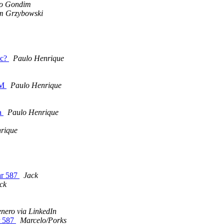
lo Gondim
am Grzybowski
ic?
Paulo Henrique
VM
Paulo Henrique
da
Paulo Henrique
rique
ar 587
Jack
ck
nero via LinkedIn
r 587
Marcelo/Porks