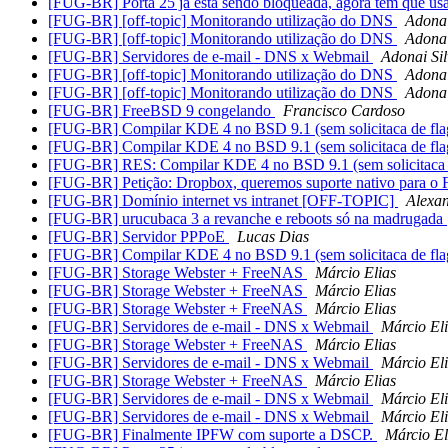
[FUG-BR] Porta 25 ja esta sendo bloqueada, agora tem que us
[FUG-BR] [off-topic] Monitorando utilização do DNS
Adonai
[FUG-BR] [off-topic] Monitorando utilização do DNS
Adonai
[FUG-BR] Servidores de e-mail - DNS x Webmail
Adonai Si
[FUG-BR] [off-topic] Monitorando utilização do DNS
Adonai
[FUG-BR] [off-topic] Monitorando utilização do DNS
Adonai
[FUG-BR] FreeBSD 9 congelando
Francisco Cardoso
[FUG-BR] Compilar KDE 4 no BSD 9.1 (sem solicitaca de fla
[FUG-BR] Compilar KDE 4 no BSD 9.1 (sem solicitaca de fla
[FUG-BR] RES: Compilar KDE 4 no BSD 9.1 (sem solicitaca d
[FUG-BR] Petição: Dropbox, queremos suporte nativo para o
[FUG-BR] Domínio internet vs intranet [OFF-TOPIC]
Alexa
[FUG-BR] urucubaca 3 a revanche e reboots só na madrugada
[FUG-BR] Servidor PPPoE
Lucas Dias
[FUG-BR] Compilar KDE 4 no BSD 9.1 (sem solicitaca de fla
[FUG-BR] Storage Webster + FreeNAS
Márcio Elias
[FUG-BR] Storage Webster + FreeNAS
Márcio Elias
[FUG-BR] Storage Webster + FreeNAS
Márcio Elias
[FUG-BR] Servidores de e-mail - DNS x Webmail
Márcio El
[FUG-BR] Storage Webster + FreeNAS
Márcio Elias
[FUG-BR] Servidores de e-mail - DNS x Webmail
Márcio El
[FUG-BR] Storage Webster + FreeNAS
Márcio Elias
[FUG-BR] Servidores de e-mail - DNS x Webmail
Márcio El
[FUG-BR] Servidores de e-mail - DNS x Webmail
Márcio El
[FUG-BR] Finalmente IPFW com suporte a DSCP.
Márcio El