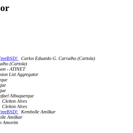
tor
 FreeBSD!
Carlos Eduardo G. Carvalho (Cartola)
alho (Cartola)
lson - ATINET
sion List Aggregator
rque
que
que
afael Albuquerque
Cleiton Alves
Cleiton Alves
 FreeBSD!
Kembolle Amilkar
lle Amilkar
n Amorim