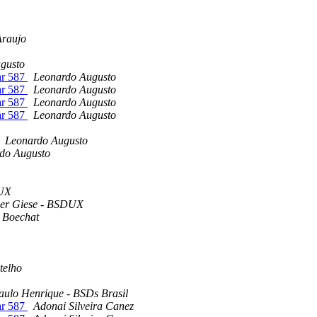
Araujo
gusto
ar 587
Leonardo Augusto
ar 587
Leonardo Augusto
ar 587
Leonardo Augusto
ar 587
Leonardo Augusto
Leonardo Augusto
do Augusto
DUX
her Giese - BSDUX
a Boechat
telho
aulo Henrique - BSDs Brasil
ar 587
Adonai Silveira Canez