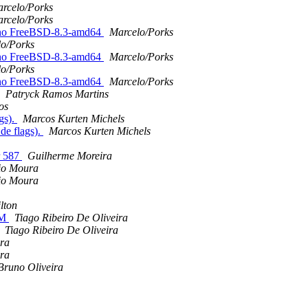
rcelo/Porks
rcelo/Porks
 no FreeBSD-8.3-amd64
Marcelo/Porks
o/Porks
 no FreeBSD-8.3-amd64
Marcelo/Porks
o/Porks
 no FreeBSD-8.3-amd64
Marcelo/Porks
Patryck Ramos Martins
os
gs).
Marcos Kurten Michels
e flags).
Marcos Kurten Michels
r 587
Guilherme Moreira
io Moura
io Moura
lton
VM
Tiago Ribeiro De Oliveira
Tiago Ribeiro De Oliveira
ira
ira
Bruno Oliveira