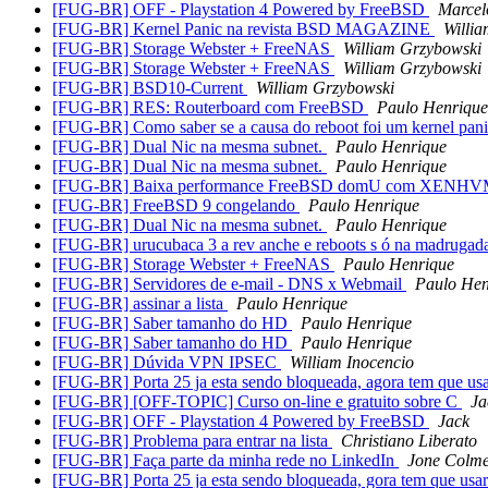
[FUG-BR] OFF - Playstation 4 Powered by FreeBSD
Marce
[FUG-BR] Kernel Panic na revista BSD MAGAZINE
Willi
[FUG-BR] Storage Webster + FreeNAS
William Grzybowski
[FUG-BR] Storage Webster + FreeNAS
William Grzybowski
[FUG-BR] BSD10-Current
William Grzybowski
[FUG-BR] RES: Routerboard com FreeBSD
Paulo Henrique
[FUG-BR] Como saber se a causa do reboot foi um kernel pan
[FUG-BR] Dual Nic na mesma subnet.
Paulo Henrique
[FUG-BR] Dual Nic na mesma subnet.
Paulo Henrique
[FUG-BR] Baixa performance FreeBSD domU com XENH
[FUG-BR] FreeBSD 9 congelando
Paulo Henrique
[FUG-BR] Dual Nic na mesma subnet.
Paulo Henrique
[FUG-BR] urucubaca 3 a rev anche e reboots s ó na madruga
[FUG-BR] Storage Webster + FreeNAS
Paulo Henrique
[FUG-BR] Servidores de e-mail - DNS x Webmail
Paulo Hen
[FUG-BR] assinar a lista
Paulo Henrique
[FUG-BR] Saber tamanho do HD
Paulo Henrique
[FUG-BR] Saber tamanho do HD
Paulo Henrique
[FUG-BR] Dúvida VPN IPSEC
William Inocencio
[FUG-BR] Porta 25 ja esta sendo bloqueada, agora tem que us
[FUG-BR] [OFF-TOPIC] Curso on-line e gratuito sobre C
Ja
[FUG-BR] OFF - Playstation 4 Powered by FreeBSD
Jack
[FUG-BR] Problema para entrar na lista
Christiano Liberato
[FUG-BR] Faça parte da minha rede no LinkedIn
Jone Colme
[FUG-BR] Porta 25 ja esta sendo bloqueada, gora tem que usa