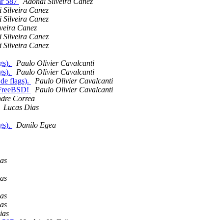
ar 587
Adonai Silveira Canez
 Silveira Canez
 Silveira Canez
lveira Canez
 Silveira Canez
 Silveira Canez
gs).
Paulo Olivier Cavalcanti
gs).
Paulo Olivier Cavalcanti
e flags).
Paulo Olivier Cavalcanti
 FreeBSD!
Paulo Olivier Cavalcanti
ndre Correa
Lucas Dias
gs).
Danilo Egea
ias
ias
ias
ias
ias