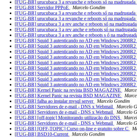
[FUG-BR] urucubaca 3 a revanche e reboots só na madrugada
[FUG-BR] Servidor PPPoE
Marcelo Gondim
[FUG-BR] urucubaca 3 a revanche e reboots só na madrugada
[FUG-BR] urucubaca 3 a revanche e reboots só na madrugada
[FUG-BR] urucubaca 3 a rev anche e reboots só na madrugad
[FUG-BR] urucubaca 3 a rev anche e reboots só na madrugad
[FUG-BR] urucubaca 3 a rev anche e reboots s ó na madruga
[FUG-BR] Squid 3 autenticando no AD em Windows 2008R2
[FUG-BR] Squid 3 autenticando no AD em Windows 2008R2
[FUG-BR] Squid 3 autenticando no AD em Windows 2008R2
[FUG-BR] Squid 3 autenticando no AD em Windows 2008R2
[FUG-BR] Squid 3 autenticando no AD em Windows 2008R2
[FUG-BR] Squid 3 autenticando no AD em Windows 2008R2
[FUG-BR] Squid 3 autenticando no AD em Windows 2008R2
[FUG-BR] Squid 3 autenticando no AD em Windows 2008R2
[FUG-BR] Squid 3 autenticando no AD em Windows 2008
[FUG-BR] Kernel Panic na revista BSD MAGAZINE
Marce
[FUG-BR] Kernel Panic na revista BSD MAGAZINE
Marce
[FUG-BR] falha ao instalar mysql server
Marcelo Gondim
[FUG-BR] Servidores de e-mail - DNS x Webmail
Marcelo 
[FUG-BR] Servidores de e-mail - DNS x Webmail
Marcelo 
[FUG-BR] [off-topic] Monitorando utilização do DNS
Marce
[FUG-BR] Servidores de e-mail - DNS x Webmail
Marcelo 
[FUG-BR] [OFF-TOPIC] Curso on-line e gratuito sobre C
Ma
[FUG-BR] BSD10-Current
Marcelo Gondim