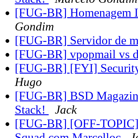
[FUG-BR] Homenagem Ir
Gondim
[FUG-BR] Servidor de 
[FUG-BR] vpopmail vs 
[FUG-BR] [FYI] Securi
Hugo
[FUG-BR] BSD Magazine
Stack!
Jack
[FUG-BR] [OFF-TOPIC] C
Squad com Marcelloc
J