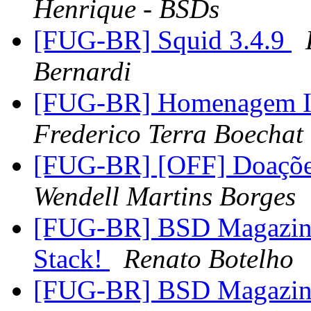
Henrique - BSDs
[FUG-BR] Squid 3.4.9
Bernardi
[FUG-BR] Homenagem Ir
Frederico Terra Boechat
[FUG-BR] [OFF] Doaçõe
Wendell Martins Borges
[FUG-BR] BSD Magazine
Stack!
Renato Botelho
[FUG-BR] BSD Magazine