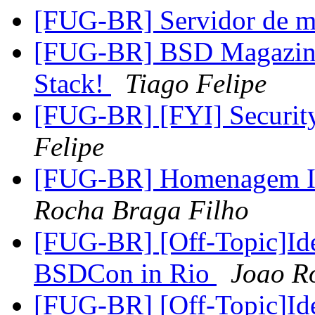
[FUG-BR] Servidor de 
[FUG-BR] BSD Magazine
Stack!
Tiago Felipe
[FUG-BR] [FYI] Securi
Felipe
[FUG-BR] Homenagem Ir
Rocha Braga Filho
[FUG-BR] [Off-Topic]Id
BSDCon in Rio
Joao R
[FUG-BR] [Off-Topic]Id