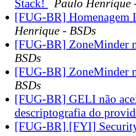
Stack!
Paulo Henrique 
[FUG-BR] Homenagem Ir
Henrique - BSDs
[FUG-BR] ZoneMinder 
BSDs
[FUG-BR] ZoneMinder 
BSDs
[FUG-BR] GELI não acei
descriptografia do provi
[FUG-BR] [FYI] Securi