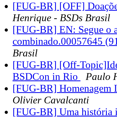
[FUG-BR] [OFF] Doaçõe
Henrique - BSDs Brasil
[FUG-BR] EN: Segue o a
combinado.00057645 (9
Brasil
[FUG-BR] [Off-Topic]Id
BSDCon in Rio
Paulo H
[FUG-BR] Homenagem Ir
Olivier Cavalcanti
[FUG-BR] Uma história i