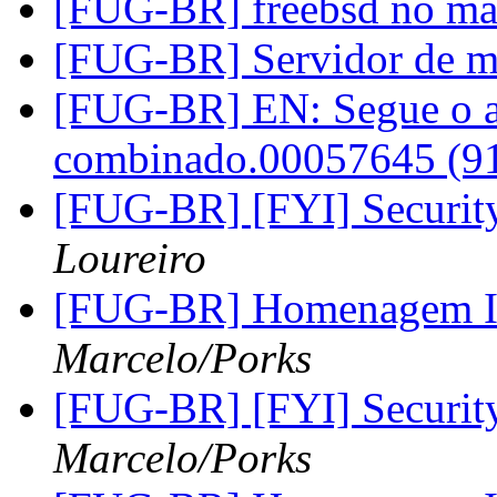
[FUG-BR] freebsd no m
[FUG-BR] Servidor de 
[FUG-BR] EN: Segue o a
combinado.00057645 (9
[FUG-BR] [FYI] Securi
Loureiro
[FUG-BR] Homenagem Ir
Marcelo/Porks
[FUG-BR] [FYI] Securi
Marcelo/Porks