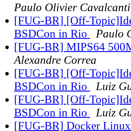
Paulo Olivier Cavalcanti
[FUG-BR] [Off-Topic]Id
BSDCon in Rio
Paulo O
[FUG-BR] MIPS64 500M
Alexandre Correa
[FUG-BR] [Off-Topic]Id
BSDCon in Rio
Luiz G
[FUG-BR] [Off-Topic]Id
BSDCon in Rio
Luiz G
[FUG-BR] Docker Linu