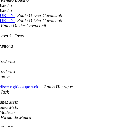
Renato Botelho
otelho
otelho
CURITY
Paulo Olivier Cavalcanti
CURITY
Paulo Olivier Cavalcanti
Paulo Olivier Cavalcanti
tavo S. Costa
rumond
rederick
rederick
arcia
sco rigido suportado.
Paulo Henrique
Jack
lanez Melo
lanez Melo
 Modesto
 Hirata de Moura