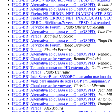
[FUG-BR] ERRO - /lib/libc.so.7: version FBSD_1.4 required
[FUG-BR] Alternativa ao quagga e ao OpenOSPFD
Renato B
[FUG-BR] Alternativa ao quagga e ao OpenOSPFD
Renato B
[FUG-BR] Firefox NS_ERROR_NET_INADEQUATE_SE
[FUG-BR] Firefox NS_ERROR_NET_INADEQUATE_SE
[FUG-BR] ERRO - /lib/libc.so.7: version FBSD_1.4 required
[FUG-BR] Servidor de Forum.
Paulo Olivier Cavalcanti
[FUG-BR] Alternativa ao quagga e ao OpenOSPFD
Luiz Gus
[FUG-BR] Parada
Matheus Cucoloto
[FUG-BR] Alternativa ao quagga e ao OpenOSPFD
Tiago D
[FUG-BR] Servidor de Forum.
Tiago Drumond
[FUG-BR] Parada
Ricardo Ferreira
[FUG-BR] Alternativa ao quagga e ao OpenOSPFD
Renato F
[FUG-BR] Cloud que aceite vmware
Renato Frederick
[FUG-BR] Alternativa ao quagga e ao OpenOSPFD
Renato F
[FUG-BR] Tentando montar um HD externo zfs
Guilherme G
[FUG-BR] Parada
Paulo Henrique
[FUG-BR] Intel ServerBoard S5500BC - tamanho maximo do di
[FUG-BR] Vaga para analista de redes BGP em Campinas/SP
[FUG-BR] Cloud que aceite vmware
Christiano Liberato
[FUG-BR] Alternativa ao quagga e ao OpenOSPFD
Jean Mi
[FUG-BR] Alternativa ao quagga e ao OpenOSPFD
Jean Mi
[FUG-BR] Alternativa ao quagga e ao OpenOSPFD
Antonio
[FUG-BR] Alternativa ao quagga e ao OpenOSPFD
Douglas
[FUG-BR] Parada
Alex Moura