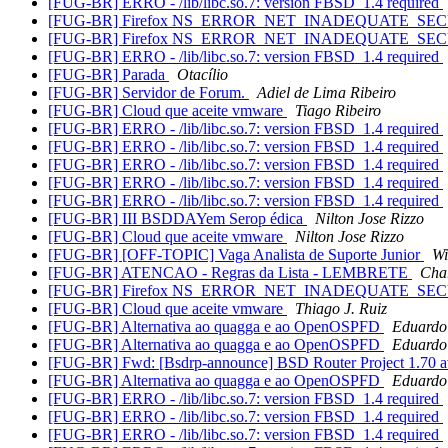
[FUG-BR] ERRO - /lib/libc.so.7: version FBSD_1.4 required
[FUG-BR] Firefox NS_ERROR_NET_INADEQUATE_SE
[FUG-BR] Firefox NS_ERROR_NET_INADEQUATE_SE
[FUG-BR] ERRO - /lib/libc.so.7: version FBSD_1.4 required
[FUG-BR] Parada
Otacílio
[FUG-BR] Servidor de Forum.
Adiel de Lima Ribeiro
[FUG-BR] Cloud que aceite vmware
Tiago Ribeiro
[FUG-BR] ERRO - /lib/libc.so.7: version FBSD_1.4 required
[FUG-BR] ERRO - /lib/libc.so.7: version FBSD_1.4 required
[FUG-BR] ERRO - /lib/libc.so.7: version FBSD_1.4 required
[FUG-BR] ERRO - /lib/libc.so.7: version FBSD_1.4 required
[FUG-BR] ERRO - /lib/libc.so.7: version FBSD_1.4 required
[FUG-BR] III BSDDAYem Serop édica
Nilton Jose Rizzo
[FUG-BR] Cloud que aceite vmware
Nilton Jose Rizzo
[FUG-BR] [OFF-TOPIC] Vaga Analista de Suporte Junior
Wi
[FUG-BR] ATENCAO - Regras da Lista - LEMBRETE
Char
[FUG-BR] Firefox NS_ERROR_NET_INADEQUATE_SE
[FUG-BR] Cloud que aceite vmware
Thiago J. Ruiz
[FUG-BR] Alternativa ao quagga e ao OpenOSPFD
Eduardo
[FUG-BR] Alternativa ao quagga e ao OpenOSPFD
Eduardo
[FUG-BR] Fwd: [Bsdrp-announce] BSD Router Project 1.70 a
[FUG-BR] Alternativa ao quagga e ao OpenOSPFD
Eduardo
[FUG-BR] ERRO - /lib/libc.so.7: version FBSD_1.4 required
[FUG-BR] ERRO - /lib/libc.so.7: version FBSD_1.4 required
[FUG-BR] ERRO - /lib/libc.so.7: version FBSD_1.4 required