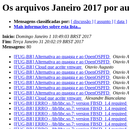
Os arquivos Janeiro 2017 por a
Mensagens classificadas por:
[ discussão ]
[ assunto ]
[ data ]
Mais informações sobre esta lista...
Inicio:
Domingo Janeiro 1 10:49:03 BRST 2017
Fim:
Terça Janeiro 31 20:02:19 BRST 2017
Mensagens:
80
[FUG-BR] Alternativa ao quagga e ao OpenOSPFD
Otavio 
[FUG-BR] Alternativa ao quagga e ao OpenOSPFD
Otavio 
[FUG-BR] Cloud que aceite vmware
Otavio Augusto
[FUG-BR] Alternativa ao quagga e ao OpenOSPFD
Otavio 
[FUG-BR] Alternativa ao quagga e ao OpenOSPFD
Otavio 
[FUG-BR] Alternativa ao quagga e ao OpenOSPFD
Otavio 
[FUG-BR] Alternativa ao quagga e ao OpenOSPFD
Otavio 
[FUG-BR] Alternativa ao quagga e ao OpenOSPFD
Otavio 
[FUG-BR] Cloud que aceite vmware
Alexandre Biancalana
[FUG-BR] ERRO - /lib/libc.so.7: version FBSD_1.4 required
[FUG-BR] ERRO - /lib/libc.so.7: version FBSD_1.4 required
[FUG-BR] ERRO - /lib/libc.so.7: version FBSD_1.4 required
[FUG-BR] ERRO - /lib/libc.so.7: version FBSD_1.4 required
[FUG-BR] ERRO - /lib/libc.so.7: version FBSD_1.4 required