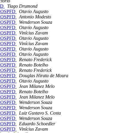
ctório
PFD
Tiago Drumond
penOSPFD
Otavio Augusto
penOSPFD
Antonio Modesto
penOSPFD
Wenderson Souza
penOSPFD
Otavio Augusto
penOSPFD
Vinícius Zavam
penOSPFD
Otavio Augusto
penOSPFD
Vinícius Zavam
penOSPFD
Otavio Augusto
penOSPFD
Otavio Augusto
penOSPFD
Renato Frederick
penOSPFD
Renato Botelho
penOSPFD
Renato Frederick
penOSPFD
Douglas Hirata de Moura
penOSPFD
Otavio Augusto
penOSPFD
Jean Milanez Melo
penOSPFD
Renato Botelho
penOSPFD
Jean Milanez Melo
penOSPFD
Wenderson Souza
penOSPFD
Wenderson Souza
penOSPFD
Luiz Gustavo S. Costa
penOSPFD
Wenderson Souza
penOSPFD
Eduardo Schoedler
penOSPFD
Vinícius Zavam