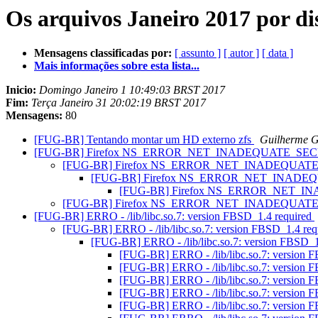
Os arquivos Janeiro 2017 por di
Mensagens classificadas por:
[ assunto ]
[ autor ]
[ data ]
Mais informações sobre esta lista...
Inicio:
Domingo Janeiro 1 10:49:03 BRST 2017
Fim:
Terça Janeiro 31 20:02:19 BRST 2017
Mensagens:
80
[FUG-BR] Tentando montar um HD externo zfs
Guilherme G
[FUG-BR] Firefox NS_ERROR_NET_INADEQUATE_SE
[FUG-BR] Firefox NS_ERROR_NET_INADEQUAT
[FUG-BR] Firefox NS_ERROR_NET_INAD
[FUG-BR] Firefox NS_ERROR_NET_
[FUG-BR] Firefox NS_ERROR_NET_INADEQUAT
[FUG-BR] ERRO - /lib/libc.so.7: version FBSD_1.4 required
[FUG-BR] ERRO - /lib/libc.so.7: version FBSD_1.4 re
[FUG-BR] ERRO - /lib/libc.so.7: version FBSD_1
[FUG-BR] ERRO - /lib/libc.so.7: version 
[FUG-BR] ERRO - /lib/libc.so.7: version 
[FUG-BR] ERRO - /lib/libc.so.7: version 
[FUG-BR] ERRO - /lib/libc.so.7: version 
[FUG-BR] ERRO - /lib/libc.so.7: version 