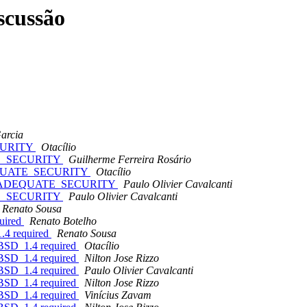
scussão
arcia
CURITY
Otacílio
E_SECURITY
Guilherme Ferreira Rosário
EQUATE_SECURITY
Otacílio
INADEQUATE_SECURITY
Paulo Olivier Cavalcanti
E_SECURITY
Paulo Olivier Cavalcanti
Renato Sousa
quired
Renato Botelho
.4 required
Renato Sousa
FBSD_1.4 required
Otacílio
FBSD_1.4 required
Nilton Jose Rizzo
FBSD_1.4 required
Paulo Olivier Cavalcanti
FBSD_1.4 required
Nilton Jose Rizzo
FBSD_1.4 required
Vinícius Zavam