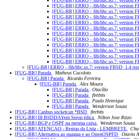
[FUG-BR] ERRO - /lib/libc.so.7: version 
[FUG-BR] ERRO - /lib/libc.so.7: version 
[FUG-BR] ERRO - /lib/libc.so.7: version 
[FUG-BR] ERRO - /lib/libc.so.7: version 
[FUG-BR] ERRO - /lib/libc.so.7: version 
[FUG-BR] ERRO - /lib/libc.so.7: version 
[FUG-BR] ERRO - /lib/libc.so.7: version 
[FUG-BR] ERRO - /lib/libc.so.7: version 
[FUG-BR] ERRO - /lib/libc.so.7: version 
[FUG-BR] ERRO - /lib/libc.so.7: version 
[FUG-BR] ERRO - /lib/libc.so.7: version 
[FUG-BR] ERRO - /lib/libc.so.7: version 
[FUG-BR] ERRO - /lib/libc.so.7: version FBSD_1.4 re
[FUG-BR] Parada
Matheus Cucoloto
[FUG-BR] Parada
Ricardo Ferreira
[FUG-BR] Parada
Alex Moura
[FUG-BR] Parada
Otacílio
[FUG-BR] Parada
firebits
[FUG-BR] Parada
Paulo Henrique
[FUG-BR] Parada
Wenderson Souza
[FUG-BR] Canbus socketcan *BSD
firebits
[FUG-BR] III BSDDAYem Serop édica
Nilton Jose Rizzo
[FUG-BR] BGP e OSPF na mesma caixa
Wenderson Souza
[FUG-BR] ATENCAO - Regras da Lista - LEMBRETE
Char
[FUG-BR] Alternativa ao quagga e ao OpenOSPFD
Otavio 