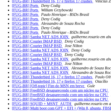
[FUG-BR] Thunderbird 16, 17 e firefox 17 crashes
Vinícius 
[FUG-BR] Ports
Deny Codig
[FUG-BR] Ports
William Grzybowski
[FUG-BR] Ports
Paulo Henrique - BSDs Brasil
[FUG-BR] Ports
Deny Codig
[FUG-BR] Ports
Alessandro de Souza Rocha
[FUG-BR] Ports
Deny Codig
[FUG-BR] Ports
Paulo Henrique - BSDs Brasil
[FUG-BR] Samba NET ADS JOIN
guilherme.rosario em ab
[FUG-BR] Courier IMAP BSD
Deny Codig
[FUG-BR] Courier IMAP BSD
Jose Nilton
[FUG-BR] Samba NET ADS JOIN
Deny Codig
[FUG-BR] Courier IMAP BSD
Deny Codig
[FUG-BR] Samba NET ADS JOIN
guilherme.rosario em ab
[FUG-BR] Courier IMAP BSD
Jose Nilton
[FUG-BR] Samba NET ADS JOIN
Alessandro de Souza Ro
[FUG-BR] Samba NET ADS JOIN
Alessandro de Souza Ro
[FUG-BR] Thunderbird 16, 17 e firefox 17 crashes
Paulo Oli
[FUG-BR] Thunderbird 16, 17 e firefox 17 crashes
Otacílio
[FUG-BR] [Off-topic] Fim do MSN em breve
Gule
[FUG-BR] FreeBSD desaparecendo com um núcleo na CPU
[FUG-BR] FreeBSD desaparecendo com um núcleo na CPU
[FUG-BR] FreeBSD desaparecendo com um núcleo na CPU
[FUG-BR] SQUID + MSNT_AUTH
guilherme.rosario em 
[FUG-BR] Multi boot com GPT + EFI + (Win 8, ubuntu, FB