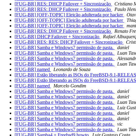
[FUG-BR] RES: DHCP Failover + Sincronização
Cristiano 
[FUG-BR] RES: DHCP Failover + Sincronização
Paulo Hen
[FUG-BR] [OFF-TOPIC] Eleição adulterada por hacker
Otav
[FUG-BR] [OFF-TOPIC] Eleição adulterada por hacker
Thi
[FUG-BR] [OFF-TOPIC] Eleição adulterada por hacker
mant
[FUG-BR] RES: DHCP Failover + Sincronização
Renato Fre
[FUG-BR] DHCP Failover + Sincronização
Rafael Albuquer
[FUG-BR] RES: RES: DHCP Failover + Sincronização
Cris
[FUG-BR] Samba e Windows7 permissão de pasta.
daniel
[FUG-BR] Samba e Windows7 permissão de pasta.
Luan Tas
[FUG-BR] Samba e Windows7 permissão de pasta.
Alessand
[FUG-BR] Samba e Windows7 permissão de pasta.
Luan Tas
[FUG-BR] named
Leonardo de Souza
[FUG-BR] Estão liberando as ISOs do FreeBSD-9.1-RELEASE 
[FUG-BR] Estão liberando as ISOs do FreeBSD-9.1-RELEASE 
[FUG-BR] named
Marcelo Gondim
[FUG-BR] Samba e Windows7 permissão de pasta.
daniel
[FUG-BR] Samba e Windows7 permissão de pasta.
daniel
[FUG-BR] Samba e Windows7 permissão de pasta.
Luan Tas
[FUG-BR] Samba e Windows7 permissão de pasta.
Luiz Gus
[FUG-BR] Samba e Windows7 permissão de pasta.
daniel
[FUG-BR] Samba e Windows7 permissão de pasta.
daniel
[FUG-BR] Samba e Windows7 permissão de pasta.
vic
[FUG-BR] Samba e Windows7 permissão de pasta.
Luan Tas
[FUG-BR] Samba4 + Freebsd9 howto
Luiz Gustavo Costa