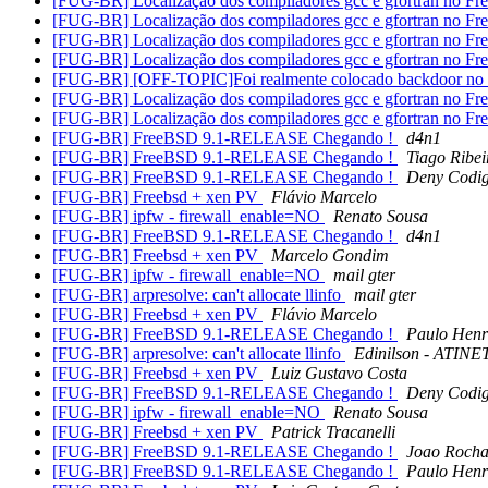
[FUG-BR] Localização dos compiladores gcc e gfortran no F
[FUG-BR] Localização dos compiladores gcc e gfortran no F
[FUG-BR] Localização dos compiladores gcc e gfortran no F
[FUG-BR] Localização dos compiladores gcc e gfortran no F
[FUG-BR] [OFF-TOPIC]Foi realmente colocado backdoor n
[FUG-BR] Localização dos compiladores gcc e gfortran no F
[FUG-BR] Localização dos compiladores gcc e gfortran no F
[FUG-BR] FreeBSD 9.1-RELEASE Chegando !
d4n1
[FUG-BR] FreeBSD 9.1-RELEASE Chegando !
Tiago Ribei
[FUG-BR] FreeBSD 9.1-RELEASE Chegando !
Deny Codi
[FUG-BR] Freebsd + xen PV
Flávio Marcelo
[FUG-BR] ipfw - firewall_enable=NO
Renato Sousa
[FUG-BR] FreeBSD 9.1-RELEASE Chegando !
d4n1
[FUG-BR] Freebsd + xen PV
Marcelo Gondim
[FUG-BR] ipfw - firewall_enable=NO
mail gter
[FUG-BR] arpresolve: can't allocate llinfo
mail gter
[FUG-BR] Freebsd + xen PV
Flávio Marcelo
[FUG-BR] FreeBSD 9.1-RELEASE Chegando !
Paulo Henr
[FUG-BR] arpresolve: can't allocate llinfo
Edinilson - ATINE
[FUG-BR] Freebsd + xen PV
Luiz Gustavo Costa
[FUG-BR] FreeBSD 9.1-RELEASE Chegando !
Deny Codi
[FUG-BR] ipfw - firewall_enable=NO
Renato Sousa
[FUG-BR] Freebsd + xen PV
Patrick Tracanelli
[FUG-BR] FreeBSD 9.1-RELEASE Chegando !
Joao Rocha
[FUG-BR] FreeBSD 9.1-RELEASE Chegando !
Paulo Henr