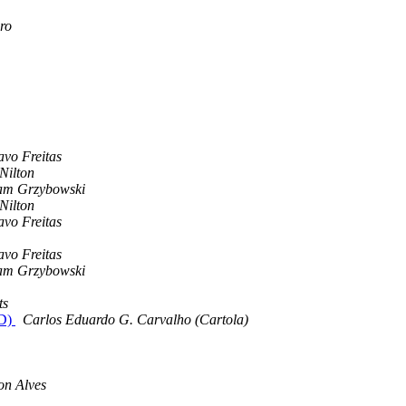
ro
avo Freitas
Nilton
iam Grzybowski
Nilton
avo Freitas
avo Freitas
iam Grzybowski
ts
SD)
Carlos Eduardo G. Carvalho (Cartola)
on Alves