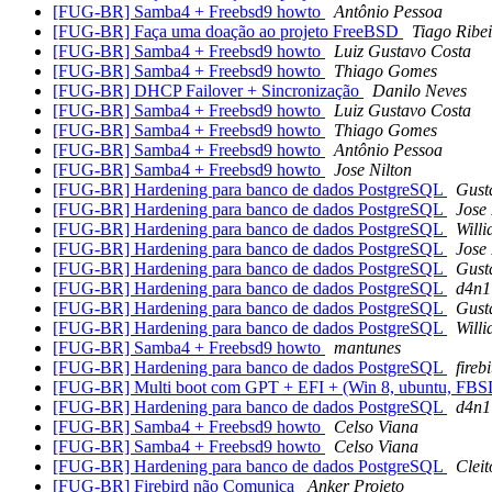
[FUG-BR] Samba4 + Freebsd9 howto
Antônio Pessoa
[FUG-BR] Faça uma doação ao projeto FreeBSD
Tiago Ribei
[FUG-BR] Samba4 + Freebsd9 howto
Luiz Gustavo Costa
[FUG-BR] Samba4 + Freebsd9 howto
Thiago Gomes
[FUG-BR] DHCP Failover + Sincronização
Danilo Neves
[FUG-BR] Samba4 + Freebsd9 howto
Luiz Gustavo Costa
[FUG-BR] Samba4 + Freebsd9 howto
Thiago Gomes
[FUG-BR] Samba4 + Freebsd9 howto
Antônio Pessoa
[FUG-BR] Samba4 + Freebsd9 howto
Jose Nilton
[FUG-BR] Hardening para banco de dados PostgreSQL
Gust
[FUG-BR] Hardening para banco de dados PostgreSQL
Jose 
[FUG-BR] Hardening para banco de dados PostgreSQL
Will
[FUG-BR] Hardening para banco de dados PostgreSQL
Jose 
[FUG-BR] Hardening para banco de dados PostgreSQL
Gust
[FUG-BR] Hardening para banco de dados PostgreSQL
d4n1
[FUG-BR] Hardening para banco de dados PostgreSQL
Gust
[FUG-BR] Hardening para banco de dados PostgreSQL
Will
[FUG-BR] Samba4 + Freebsd9 howto
mantunes
[FUG-BR] Hardening para banco de dados PostgreSQL
firebi
[FUG-BR] Multi boot com GPT + EFI + (Win 8, ubuntu, FB
[FUG-BR] Hardening para banco de dados PostgreSQL
d4n1
[FUG-BR] Samba4 + Freebsd9 howto
Celso Viana
[FUG-BR] Samba4 + Freebsd9 howto
Celso Viana
[FUG-BR] Hardening para banco de dados PostgreSQL
Cleit
[FUG-BR] Firebird não Comunica
Anker Projeto