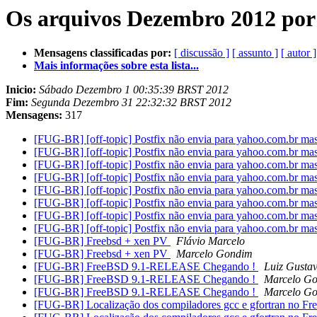
Os arquivos Dezembro 2012 por
Mensagens classificadas por:
[ discussão ]
[ assunto ]
[ autor ]
Mais informações sobre esta lista...
Inicio:
Sábado Dezembro 1 00:35:39 BRST 2012
Fim:
Segunda Dezembro 31 22:32:32 BRST 2012
Mensagens:
317
[FUG-BR] [off-topic] Postfix não envia para yahoo.com.br ma
[FUG-BR] [off-topic] Postfix não envia para yahoo.com.br ma
[FUG-BR] [off-topic] Postfix não envia para yahoo.com.br ma
[FUG-BR] [off-topic] Postfix não envia para yahoo.com.br ma
[FUG-BR] [off-topic] Postfix não envia para yahoo.com.br ma
[FUG-BR] [off-topic] Postfix não envia para yahoo.com.br ma
[FUG-BR] [off-topic] Postfix não envia para yahoo.com.br ma
[FUG-BR] [off-topic] Postfix não envia para yahoo.com.br ma
[FUG-BR] Freebsd + xen PV
Flávio Marcelo
[FUG-BR] Freebsd + xen PV
Marcelo Gondim
[FUG-BR] FreeBSD 9.1-RELEASE Chegando !
Luiz Gusta
[FUG-BR] FreeBSD 9.1-RELEASE Chegando !
Marcelo G
[FUG-BR] FreeBSD 9.1-RELEASE Chegando !
Marcelo G
[FUG-BR] Localização dos compiladores gcc e gfortran no F