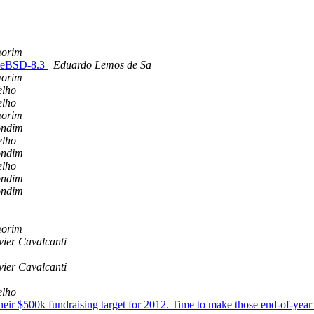
morim
reeBSD-8.3
Eduardo Lemos de Sa
morim
elho
elho
morim
ondim
elho
ondim
elho
ondim
ondim
morim
vier Cavalcanti
vier Cavalcanti
elho
ir $500k fundraising target for 2012. Time to make those end-of-year