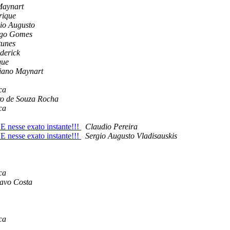
Maynart
rique
io Augusto
ago Gomes
unes
derick
que
tiano Maynart
ca
ro de Souza Rocha
ca
nesse exato instante!!!
Claudio Pereira
nesse exato instante!!!
Sergio Augusto Vladisauskis
ca
tavo Costa
ca