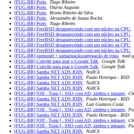
[FUG-BR] Ports
Tiago Ribeiro
[FUG-BR] Ports
Otavio Augusto
[FUG-BR] Ports
Bruno Ribeiro da Silva
[FUG-BR] Ports
Alessandro de Souza Rocha
[FUG-BR] Ports
Tiago Ribeiro
[FUG-BR] FreeBSD desaparecendo com um núcleo na CPU
[FUG-BR] FreeBSD desaparecendo com um núcleo na CPU
[FUG-BR] FreeBSD desaparecendo com um núcleo na CPU
[FUG-BR] FreeBSD desaparecendo com um núcleo na CPU
[FUG-BR] FreeBSD desaparecendo com um núcleo na CPU
[FUG-BR] openospf + sumarização/agregação de rotas
mail g
[FUG-BR] Convite para usar o Google Talk
Google Talk
[FUG-BR] Convite para usar o Google Talk
Google Talk
[FUG-BR] Samba NET ADS JOIN
NullCk
[FUG-BR] Samba NET ADS JOIN
Paulo Henrique - BSD
[FUG-BR] Samba NET ADS JOIN
NullCk
[FUG-BR] Samba NET ADS JOIN
NullCk
[FUG-BR] [Off - Topic] - SSO com AD, zimbra e intranet
Ch
[FUG-BR] Samba NET ADS JOIN
Paulo Henrique - BSD
[FUG-BR] Samba NET ADS JOIN
Luiz Gustavo Costa
[FUG-BR] [Off - Topic] - SSO com AD, zimbra e intranet
Pa
[FUG-BR] Samba NET ADS JOIN
Paulo Henrique - BSD
[FUG-BR] [Off - Topic] - SSO com AD, zimbra e intranet
Ch
[FUG-BR] [Off - Topic] - SSO com AD, zimbra e intranet
Pa
[FUG-BR] Samba NET ADS JOIN
NullCk