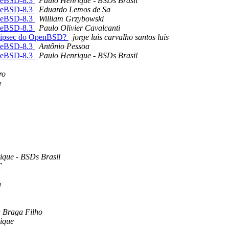
reeBSD-8.3
Paulo Henrique - BSDs Brasil
reeBSD-8.3
Eduardo Lemos de Sa
reeBSD-8.3
William Grzybowski
reeBSD-8.3
Paulo Olivier Cavalcanti
o ipsec do OpenBSD?
jorge luis carvalho santos luis
reeBSD-8.3
Antônio Pessoa
reeBSD-8.3
Paulo Henrique - BSDs Brasil
ro
g
ique - BSDs Brasil
T
g
 Braga Filho
ique