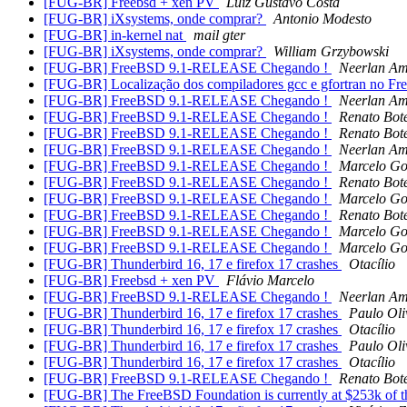
[FUG-BR] Freebsd + xen PV
Luiz Gustavo Costa
[FUG-BR] iXsystems, onde comprar?
Antonio Modesto
[FUG-BR] in-kernel nat
mail gter
[FUG-BR] iXsystems, onde comprar?
William Grzybowski
[FUG-BR] FreeBSD 9.1-RELEASE Chegando !
Neerlan A
[FUG-BR] Localização dos compiladores gcc e gfortran no F
[FUG-BR] FreeBSD 9.1-RELEASE Chegando !
Neerlan A
[FUG-BR] FreeBSD 9.1-RELEASE Chegando !
Renato Bot
[FUG-BR] FreeBSD 9.1-RELEASE Chegando !
Renato Bot
[FUG-BR] FreeBSD 9.1-RELEASE Chegando !
Neerlan A
[FUG-BR] FreeBSD 9.1-RELEASE Chegando !
Marcelo G
[FUG-BR] FreeBSD 9.1-RELEASE Chegando !
Renato Bot
[FUG-BR] FreeBSD 9.1-RELEASE Chegando !
Marcelo G
[FUG-BR] FreeBSD 9.1-RELEASE Chegando !
Renato Bot
[FUG-BR] FreeBSD 9.1-RELEASE Chegando !
Marcelo G
[FUG-BR] FreeBSD 9.1-RELEASE Chegando !
Marcelo G
[FUG-BR] Thunderbird 16, 17 e firefox 17 crashes
Otacílio
[FUG-BR] Freebsd + xen PV
Flávio Marcelo
[FUG-BR] FreeBSD 9.1-RELEASE Chegando !
Neerlan A
[FUG-BR] Thunderbird 16, 17 e firefox 17 crashes
Paulo Oli
[FUG-BR] Thunderbird 16, 17 e firefox 17 crashes
Otacílio
[FUG-BR] Thunderbird 16, 17 e firefox 17 crashes
Paulo Oli
[FUG-BR] Thunderbird 16, 17 e firefox 17 crashes
Otacílio
[FUG-BR] FreeBSD 9.1-RELEASE Chegando !
Renato Bot
[FUG-BR] The FreeBSD Foundation is currently at $253k of the