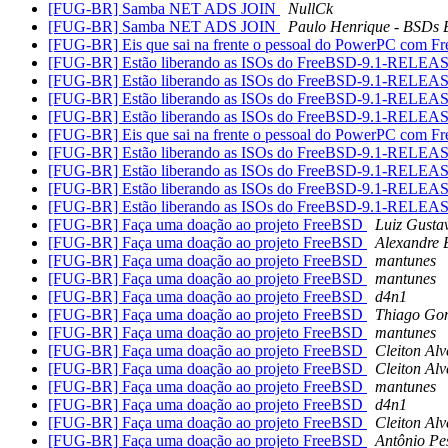
[FUG-BR] Samba NET ADS JOIN
NullCk
[FUG-BR] Samba NET ADS JOIN
Paulo Henrique - BSDs B
[FUG-BR] Eis que sai na frente o pessoal do PowerPC co
[FUG-BR] Estão liberando as ISOs do FreeBSD-9.1-RELEASE 
[FUG-BR] Estão liberando as ISOs do FreeBSD-9.1-RELEASE 
[FUG-BR] Estão liberando as ISOs do FreeBSD-9.1-RELEASE 
[FUG-BR] Estão liberando as ISOs do FreeBSD-9.1-RELEASE 
[FUG-BR] Eis que sai na frente o pessoal do PowerPC co
[FUG-BR] Estão liberando as ISOs do FreeBSD-9.1-RELEASE 
[FUG-BR] Estão liberando as ISOs do FreeBSD-9.1-RELEASE 
[FUG-BR] Estão liberando as ISOs do FreeBSD-9.1-RELEASE 
[FUG-BR] Estão liberando as ISOs do FreeBSD-9.1-RELEASE 
[FUG-BR] Faça uma doação ao projeto FreeBSD
Luiz Gusta
[FUG-BR] Faça uma doação ao projeto FreeBSD
Alexandre 
[FUG-BR] Faça uma doação ao projeto FreeBSD
mantunes
[FUG-BR] Faça uma doação ao projeto FreeBSD
mantunes
[FUG-BR] Faça uma doação ao projeto FreeBSD
d4n1
[FUG-BR] Faça uma doação ao projeto FreeBSD
Thiago Go
[FUG-BR] Faça uma doação ao projeto FreeBSD
mantunes
[FUG-BR] Faça uma doação ao projeto FreeBSD
Cleiton Alv
[FUG-BR] Faça uma doação ao projeto FreeBSD
Cleiton Alv
[FUG-BR] Faça uma doação ao projeto FreeBSD
mantunes
[FUG-BR] Faça uma doação ao projeto FreeBSD
d4n1
[FUG-BR] Faça uma doação ao projeto FreeBSD
Cleiton Alv
[FUG-BR] Faça uma doação ao projeto FreeBSD
Antônio Pe