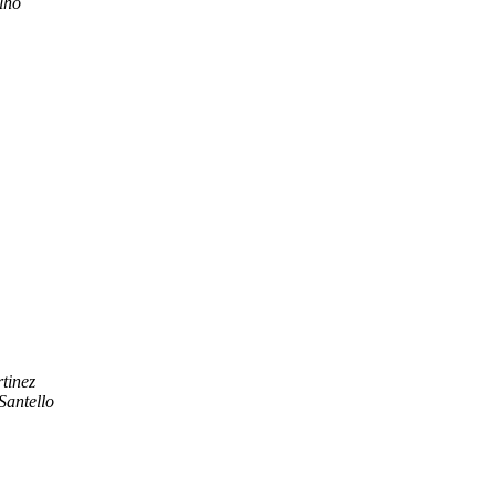
lho
tinez
Santello