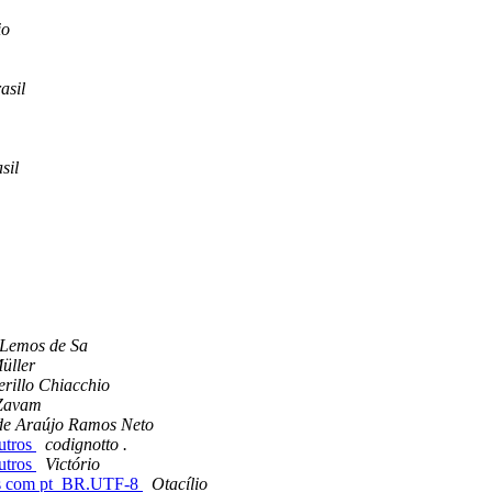
io
asil
sil
Lemos de Sa
üller
rillo Chiacchio
 Zavam
 de Araújo Ramos Neto
utros
codignotto .
utros
Victório
gens com pt_BR.UTF-8
Otacílio