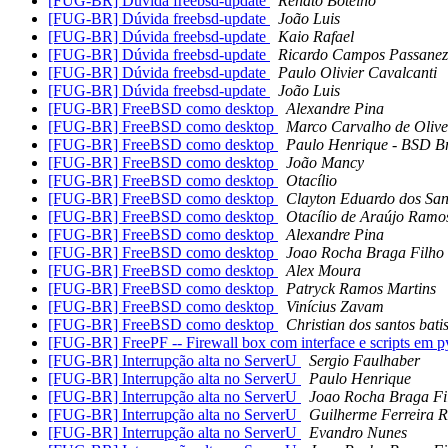
[FUG-BR] Dúvida freebsd-update
Renato Botelho
[FUG-BR] Dúvida freebsd-update
João Luis
[FUG-BR] Dúvida freebsd-update
Kaio Rafael
[FUG-BR] Dúvida freebsd-update
Ricardo Campos Passanez
[FUG-BR] Dúvida freebsd-update
Paulo Olivier Cavalcanti
[FUG-BR] Dúvida freebsd-update
João Luis
[FUG-BR] FreeBSD como desktop
Alexandre Pina
[FUG-BR] FreeBSD como desktop
Marco Carvalho de Olive
[FUG-BR] FreeBSD como desktop
Paulo Henrique - BSD Br
[FUG-BR] FreeBSD como desktop
João Mancy
[FUG-BR] FreeBSD como desktop
Otacílio
[FUG-BR] FreeBSD como desktop
Clayton Eduardo dos San
[FUG-BR] FreeBSD como desktop
Otacílio de Araújo Ramo
[FUG-BR] FreeBSD como desktop
Alexandre Pina
[FUG-BR] FreeBSD como desktop
Joao Rocha Braga Filho
[FUG-BR] FreeBSD como desktop
Alex Moura
[FUG-BR] FreeBSD como desktop
Patryck Ramos Martins
[FUG-BR] FreeBSD como desktop
Vinícius Zavam
[FUG-BR] FreeBSD como desktop
Christian dos santos bati
[FUG-BR] FreePF -- Firewall box com interface e scripts em 
[FUG-BR] Interrupção alta no ServerU
Sergio Faulhaber
[FUG-BR] Interrupção alta no ServerU
Paulo Henrique
[FUG-BR] Interrupção alta no ServerU
Joao Rocha Braga Fi
[FUG-BR] Interrupção alta no ServerU
Guilherme Ferreira R
[FUG-BR] Interrupção alta no ServerU
Evandro Nunes