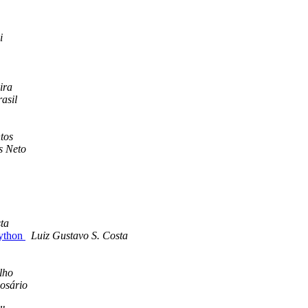
i
ira
asil
tos
s Neto
sta
python
Luiz Gustavo S. Costa
lho
osário