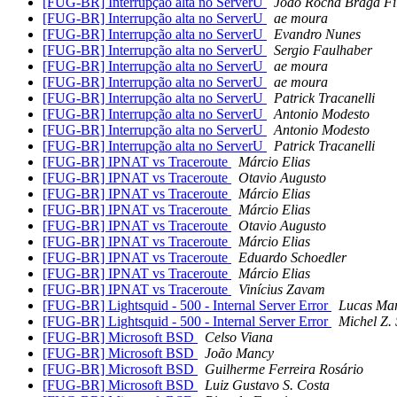
[FUG-BR] Interrupção alta no ServerU
Joao Rocha Braga Fi
[FUG-BR] Interrupção alta no ServerU
ae moura
[FUG-BR] Interrupção alta no ServerU
Evandro Nunes
[FUG-BR] Interrupção alta no ServerU
Sergio Faulhaber
[FUG-BR] Interrupção alta no ServerU
ae moura
[FUG-BR] Interrupção alta no ServerU
ae moura
[FUG-BR] Interrupção alta no ServerU
Patrick Tracanelli
[FUG-BR] Interrupção alta no ServerU
Antonio Modesto
[FUG-BR] Interrupção alta no ServerU
Antonio Modesto
[FUG-BR] Interrupção alta no ServerU
Patrick Tracanelli
[FUG-BR] IPNAT vs Traceroute
Márcio Elias
[FUG-BR] IPNAT vs Traceroute
Otavio Augusto
[FUG-BR] IPNAT vs Traceroute
Márcio Elias
[FUG-BR] IPNAT vs Traceroute
Márcio Elias
[FUG-BR] IPNAT vs Traceroute
Otavio Augusto
[FUG-BR] IPNAT vs Traceroute
Márcio Elias
[FUG-BR] IPNAT vs Traceroute
Eduardo Schoedler
[FUG-BR] IPNAT vs Traceroute
Márcio Elias
[FUG-BR] IPNAT vs Traceroute
Vinícius Zavam
[FUG-BR] Lightsquid - 500 - Internal Server Error
Lucas Mar
[FUG-BR] Lightsquid - 500 - Internal Server Error
Michel Z. 
[FUG-BR] Microsoft BSD
Celso Viana
[FUG-BR] Microsoft BSD
João Mancy
[FUG-BR] Microsoft BSD
Guilherme Ferreira Rosário
[FUG-BR] Microsoft BSD
Luiz Gustavo S. Costa