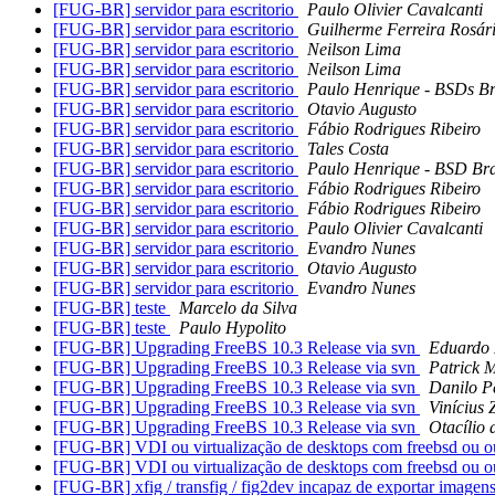
[FUG-BR] servidor para escritorio
Paulo Olivier Cavalcanti
[FUG-BR] servidor para escritorio
Guilherme Ferreira Rosár
[FUG-BR] servidor para escritorio
Neilson Lima
[FUG-BR] servidor para escritorio
Neilson Lima
[FUG-BR] servidor para escritorio
Paulo Henrique - BSDs Br
[FUG-BR] servidor para escritorio
Otavio Augusto
[FUG-BR] servidor para escritorio
Fábio Rodrigues Ribeiro
[FUG-BR] servidor para escritorio
Tales Costa
[FUG-BR] servidor para escritorio
Paulo Henrique - BSD Bra
[FUG-BR] servidor para escritorio
Fábio Rodrigues Ribeiro
[FUG-BR] servidor para escritorio
Fábio Rodrigues Ribeiro
[FUG-BR] servidor para escritorio
Paulo Olivier Cavalcanti
[FUG-BR] servidor para escritorio
Evandro Nunes
[FUG-BR] servidor para escritorio
Otavio Augusto
[FUG-BR] servidor para escritorio
Evandro Nunes
[FUG-BR] teste
Marcelo da Silva
[FUG-BR] teste
Paulo Hypolito
[FUG-BR] Upgrading FreeBS 10.3 Release via svn
Eduardo 
[FUG-BR] Upgrading FreeBS 10.3 Release via svn
Patrick M
[FUG-BR] Upgrading FreeBS 10.3 Release via svn
Danilo Pe
[FUG-BR] Upgrading FreeBS 10.3 Release via svn
Vinícius
[FUG-BR] Upgrading FreeBS 10.3 Release via svn
Otacílio
[FUG-BR] VDI ou virtualização de desktops com freebsd ou o
[FUG-BR] VDI ou virtualização de desktops com freebsd ou o
[FUG-BR] xfig / transfig / fig2dev incapaz de exportar ima