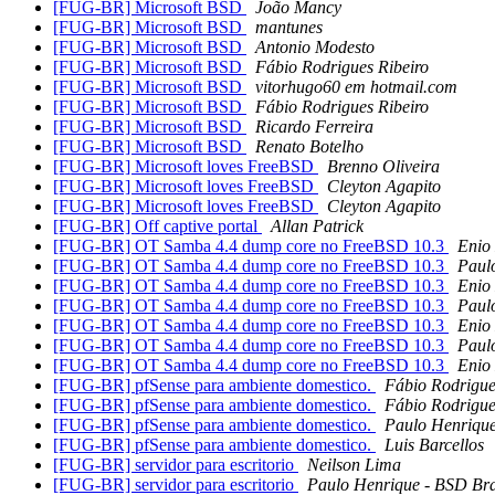
[FUG-BR] Microsoft BSD
João Mancy
[FUG-BR] Microsoft BSD
mantunes
[FUG-BR] Microsoft BSD
Antonio Modesto
[FUG-BR] Microsoft BSD
Fábio Rodrigues Ribeiro
[FUG-BR] Microsoft BSD
vitorhugo60 em hotmail.com
[FUG-BR] Microsoft BSD
Fábio Rodrigues Ribeiro
[FUG-BR] Microsoft BSD
Ricardo Ferreira
[FUG-BR] Microsoft BSD
Renato Botelho
[FUG-BR] Microsoft loves FreeBSD
Brenno Oliveira
[FUG-BR] Microsoft loves FreeBSD
Cleyton Agapito
[FUG-BR] Microsoft loves FreeBSD
Cleyton Agapito
[FUG-BR] Off captive portal
Allan Patrick
[FUG-BR] OT Samba 4.4 dump core no FreeBSD 10.3
Enio
[FUG-BR] OT Samba 4.4 dump core no FreeBSD 10.3
Paulo
[FUG-BR] OT Samba 4.4 dump core no FreeBSD 10.3
Enio
[FUG-BR] OT Samba 4.4 dump core no FreeBSD 10.3
Paulo
[FUG-BR] OT Samba 4.4 dump core no FreeBSD 10.3
Enio
[FUG-BR] OT Samba 4.4 dump core no FreeBSD 10.3
Paulo
[FUG-BR] OT Samba 4.4 dump core no FreeBSD 10.3
Enio
[FUG-BR] pfSense para ambiente domestico.
Fábio Rodrigue
[FUG-BR] pfSense para ambiente domestico.
Fábio Rodrigue
[FUG-BR] pfSense para ambiente domestico.
Paulo Henriqu
[FUG-BR] pfSense para ambiente domestico.
Luis Barcellos
[FUG-BR] servidor para escritorio
Neilson Lima
[FUG-BR] servidor para escritorio
Paulo Henrique - BSD Bra