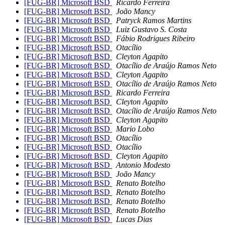
[FUG-BR] Microsoft BSD
Ricardo Ferreira
[FUG-BR] Microsoft BSD
João Mancy
[FUG-BR] Microsoft BSD
Patryck Ramos Martins
[FUG-BR] Microsoft BSD
Luiz Gustavo S. Costa
[FUG-BR] Microsoft BSD
Fábio Rodrigues Ribeiro
[FUG-BR] Microsoft BSD
Otacílio
[FUG-BR] Microsoft BSD
Cleyton Agapito
[FUG-BR] Microsoft BSD
Otacílio de Araújo Ramos Neto
[FUG-BR] Microsoft BSD
Cleyton Agapito
[FUG-BR] Microsoft BSD
Otacílio de Araújo Ramos Neto
[FUG-BR] Microsoft BSD
Ricardo Ferreira
[FUG-BR] Microsoft BSD
Cleyton Agapito
[FUG-BR] Microsoft BSD
Otacílio de Araújo Ramos Neto
[FUG-BR] Microsoft BSD
Cleyton Agapito
[FUG-BR] Microsoft BSD
Mario Lobo
[FUG-BR] Microsoft BSD
Otacílio
[FUG-BR] Microsoft BSD
Otacílio
[FUG-BR] Microsoft BSD
Cleyton Agapito
[FUG-BR] Microsoft BSD
Antonio Modesto
[FUG-BR] Microsoft BSD
João Mancy
[FUG-BR] Microsoft BSD
Renato Botelho
[FUG-BR] Microsoft BSD
Renato Botelho
[FUG-BR] Microsoft BSD
Renato Botelho
[FUG-BR] Microsoft BSD
Renato Botelho
[FUG-BR] Microsoft BSD
Lucas Dias