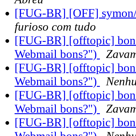
[FUG-BR] [OFF] symon/
furioso com tudo
[FUG-BR] [offtopic] bons
Webmail bons?")
Zavam
[FUG-BR] [offtopic] bons
Webmail bons?")
Nenh
[FUG-BR] [offtopic] bons
Webmail bons?")
Zavam 
[FUG-BR] [offtopic] bons
Webmail bons?")
Nenh