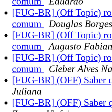
comum
Eduardo
[FUG-BR] (Off Topic) r
comum
Douglas Borges 
[FUG-BR] (Off Topic) r
comum
Augusto Fabian
[FUG-BR] (Off Topic) r
comum
Cleber Alves N
[FUG-BR] (OFF) Saber q
Juliana
[FUG-BR] (OFF) Saber q