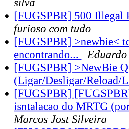
silva
[FUGSPBR] 500 Illegal 
furioso com tudo
[FUGSPBR] >newbie< tc
encontrando...
Eduardo
[FUGSPBR] >NewBie Qui
(Ligar/Desligar/Reload/
[FUGSPBR] [FUGSPBR]-
isntalacao do MRTG (po
Marcos Jost Silveira