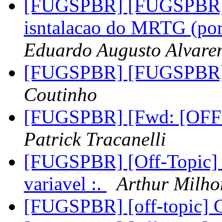
[FUGSPBR] [FUGSPBR]-
isntalacao do MRTG (po
Eduardo Augusto Alvare
[FUGSPBR] [FUGSPBR
Coutinho
[FUGSPBR] [Fwd: [OFF 
Patrick Tracanelli
[FUGSPBR] [Off-Topic] .
variavel :.
Arthur Milh
[FUGSPBR] [off-topic] 