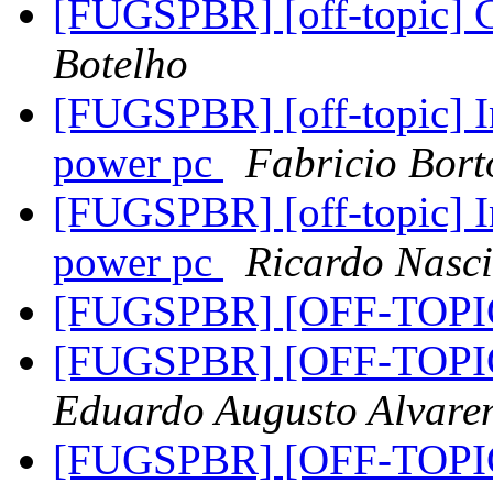
[FUGSPBR] [off-topic] 
Botelho
[FUGSPBR] [off-topic] I
power pc
Fabricio Bort
[FUGSPBR] [off-topic] I
power pc
Ricardo Nasci
[FUGSPBR] [OFF-TOPIC
[FUGSPBR] [OFF-TOPIC
Eduardo Augusto Alvare
[FUGSPBR] [OFF-TOPIC