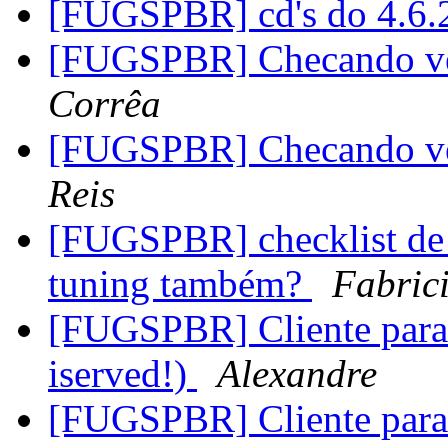
[FUGSPBR] cd's do 4.6
[FUGSPBR] Checando v
Corrêa
[FUGSPBR] Checando v
Reis
[FUGSPBR] checklist de s
tuning também?
Fabrici
[FUGSPBR] Cliente para 
iserved!)
Alexandre
[FUGSPBR] Cliente para 