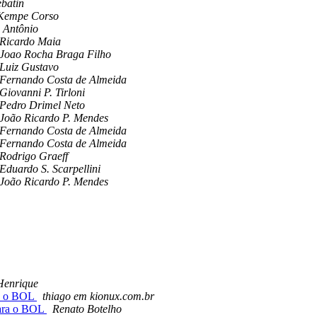
batin
Kempe Corso
 Antônio
Ricardo Maia
Joao Rocha Braga Filho
Luiz Gustavo
Fernando Costa de Almeida
Giovanni P. Tirloni
Pedro Drimel Neto
João Ricardo P. Mendes
Fernando Costa de Almeida
Fernando Costa de Almeida
Rodrigo Graeff
Eduardo S. Scarpellini
João Ricardo P. Mendes
Henrique
ra o BOL
thiago em kionux.com.br
para o BOL
Renato Botelho