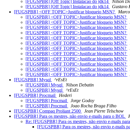
[FUGSPBR] [Off Topic] Instalacao do jdk14
Nilson De
[FUGSPBR] [Off Topic] Instalacao do jdk14
Gustavo 
[FUGSPBR] <OFF TOPIC>Justificar bloqueio MSN?
Marco
[FUGSPBR] <OFF TOPIC>Justificar bloqueio MSN?
[FUGSPBR] <OFF TOPIC>Justificar bloqueio MSN?
[FUGSPBR] <OFF TOPIC>Justificar bloqueio MSN?
[FUGSPBR] <OFF TOPIC>Justificar bloqueio MSN?
[FUGSPBR] <OFF TOPIC>Justificar bloqueio MSN?
[FUGSPBR] <OFF TOPIC>Justificar bloqueio MSN?
[FUGSPBR] <OFF TOPIC>Justificar bloqueio MSN?
[FUGSPBR] <OFF TOPIC>Justificar bloqueio MSN?
[FUGSPBR] <OFF TOPIC>Justificar bloqueio MSN?
[FUGSPBR] <OFF TOPIC>Justificar bloqueio MSN?
[FUGSPBR] <OFF TOPIC>Justificar bloqueio MSN?
[FUGSPBR] <OFF TOPIC>Justificar bloqueio MSN?
[FUGSPBR] Mysql
^rEsEt
[FUGSPBR] Mysql
Nilson Debatin
[FUGSPBR] Mysql
^rEsEt
[FUGSPBR] Procmail
Hederi
[FUGSPBR] Procmail
Jorge Godoy
[FUGSPBR] Procmail
Joao Rocha Braga Filho
[FUGSPBR] Compaq Proliant 2500
Jean Pierre Telschow
[FUGSPBR] Para os mestres, não envio e-mails para o BOL
Re: [FUGSPBR] Para os mestres, não envio e-mails pa
[FUGSPBR] Para os mestres, não envio e-mails 