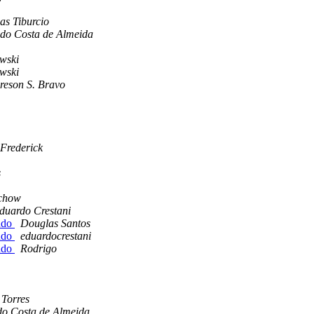
as Tiburcio
do Costa de Almeida
wski
wski
reson S. Bravo
Frederick
s
schow
duardo Crestani
ndo
Douglas Santos
ndo
eduardocrestani
ndo
Rodrigo
 Torres
o Costa de Almeida