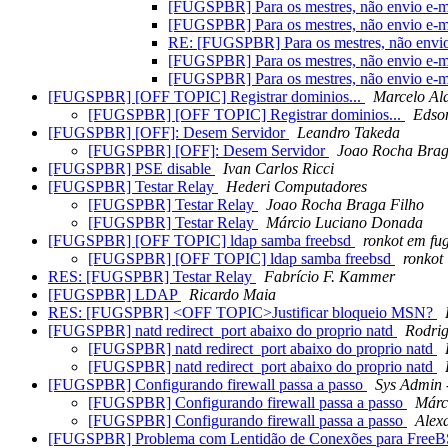
[FUGSPBR] Para os mestres, não envio e-
[FUGSPBR] Para os mestres, não envio e-
RE: [FUGSPBR] Para os mestres, não envi
[FUGSPBR] Para os mestres, não envio e-
[FUGSPBR] Para os mestres, não envio e-
[FUGSPBR] [OFF TOPIC] Registrar dominios...
Marcelo Ald
[FUGSPBR] [OFF TOPIC] Registrar dominios...
Edso
[FUGSPBR] [OFF]: Desem Servidor
Leandro Takeda
[FUGSPBR] [OFF]: Desem Servidor
Joao Rocha Brag
[FUGSPBR] PSE disable
Ivan Carlos Ricci
[FUGSPBR] Testar Relay
Hederi Computadores
[FUGSPBR] Testar Relay
Joao Rocha Braga Filho
[FUGSPBR] Testar Relay
Márcio Luciano Donada
[FUGSPBR] [OFF TOPIC] ldap samba freebsd
ronkot em fu
[FUGSPBR] [OFF TOPIC] ldap samba freebsd
ronkot
RES: [FUGSPBR] Testar Relay
Fabrício F. Kammer
[FUGSPBR] LDAP
Ricardo Maia
RES: [FUGSPBR] <OFF TOPIC>Justificar bloqueio MSN?
[FUGSPBR] natd redirect_port abaixo do proprio natd
Rodrig
[FUGSPBR] natd redirect_port abaixo do proprio natd
[FUGSPBR] natd redirect_port abaixo do proprio natd
[FUGSPBR] Configurando firewall passa a passo
Sys Admin
[FUGSPBR] Configurando firewall passa a passo
Márc
[FUGSPBR] Configurando firewall passa a passo
Alex
[FUGSPBR] Problema com Lentidão de Conexões para Free