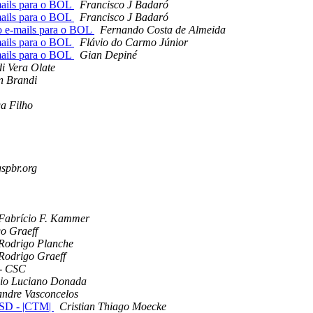
mails para o BOL
Francisco J Badaró
mails para o BOL
Francisco J Badaró
o e-mails para o BOL
Fernando Costa de Almeida
mails para o BOL
Flávio do Carmo Júnior
mails para o BOL
Gian Depiné
i Vera Olate
n Brandi
a Filho
gspbr.org
Fabrício F. Kammer
o Graeff
Rodrigo Planche
Rodrigo Graeff
 - CSC
io Luciano Donada
andre Vasconcelos
BSD - |CTM|
Cristian Thiago Moecke