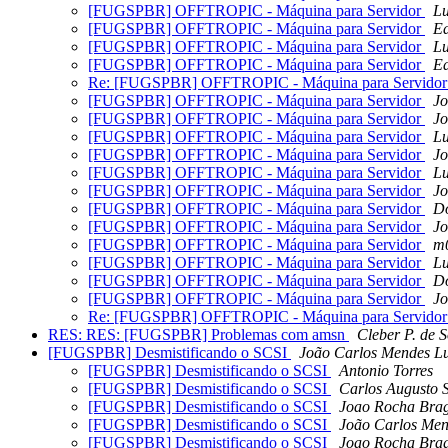
[FUGSPBR] OFFTROPIC - Máquina para Servidor
Lu
[FUGSPBR] OFFTROPIC - Máquina para Servidor
Ed
[FUGSPBR] OFFTROPIC - Máquina para Servidor
Lu
[FUGSPBR] OFFTROPIC - Máquina para Servidor
Ed
Re: [FUGSPBR] OFFTROPIC - Máquina para Servido
[FUGSPBR] OFFTROPIC - Máquina para Servidor
Jo
[FUGSPBR] OFFTROPIC - Máquina para Servidor
Jo
[FUGSPBR] OFFTROPIC - Máquina para Servidor
Lu
[FUGSPBR] OFFTROPIC - Máquina para Servidor
Jo
[FUGSPBR] OFFTROPIC - Máquina para Servidor
Lu
[FUGSPBR] OFFTROPIC - Máquina para Servidor
Jo
[FUGSPBR] OFFTROPIC - Máquina para Servidor
Do
[FUGSPBR] OFFTROPIC - Máquina para Servidor
Jo
[FUGSPBR] OFFTROPIC - Máquina para Servidor
m
[FUGSPBR] OFFTROPIC - Máquina para Servidor
Lu
[FUGSPBR] OFFTROPIC - Máquina para Servidor
Do
[FUGSPBR] OFFTROPIC - Máquina para Servidor
Jo
Re: [FUGSPBR] OFFTROPIC - Máquina para Servido
RES: RES: [FUGSPBR] Problemas com amsn
Cleber P. de 
[FUGSPBR] Desmistificando o SCSI
João Carlos Mendes Lu
[FUGSPBR] Desmistificando o SCSI
Antonio Torres
[FUGSPBR] Desmistificando o SCSI
Carlos Augusto S
[FUGSPBR] Desmistificando o SCSI
Joao Rocha Brag
[FUGSPBR] Desmistificando o SCSI
João Carlos Men
[FUGSPBR] Desmistificando o SCSI
Joao Rocha Brag