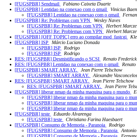
[FUGSPBR] Sendmail
Fabiano Caixeta Duarte
[FUGSPBR] Lentidao na conexao com o qmail
Vinicius Baen
[FUGSPBR] Lentidao na conexao com o qmail
Fernan
[FUGSPBR] Re: Problemas com VPN
Wesley Naves
[FUGSPBR] Re: Problemas com VPN
Herbert Marcze
[FUGSPBR] Re: Problemas com VPN
Herbert Marcze
[FUGSPBR] [OFF TOPIC] erro ao compilar mod_fastcgi
Kle
[FUGSPBR] ISP
Márcio Luciano Donada
[FUGSPBR] ISP
Rodrigo
[FUGSPBR] ISP
Rodrigo
RES: [FUGSPBR] Desmistificando o SCSI
Renato Frederick
RES: [FUGSPBR] Lentidao na conexao com o qmail
Renato 
[FUGSPBR] SMART ARRAY.
Jean Pierre Telschow
[FUGSPBR] SMART ARRAY.
Alexandre Vasconcelo
RES: [FUGSPBR] SMART ARRAY.
Jean Pierre Telschow
RES: [FUGSPBR] SMART ARRAY.
Jean Pierre Tel
[FUGSPBR] liberar nmap da minha maquina para o mundo
E
[FUGSPBR] liberar nmap da minha maquina para o mu
[FUGSPBR] liberar nmap da minha maquina para o mu
[FUGSPBR] liberar nmap da minha maquina para o mu
[FUGSPBR] teste
Eduardo Alvarenga
[FUGSPBR] teste
Christiano Farina Haesbaert
[FUGSPBR] Consumo de Memoria - Paranoia
Rodrigo
[FUGSPBR] Consumo de Memoria - Paranoia
Antonio
[FUGSPBR] Consumo de Memoria - Paranoia
Fernand