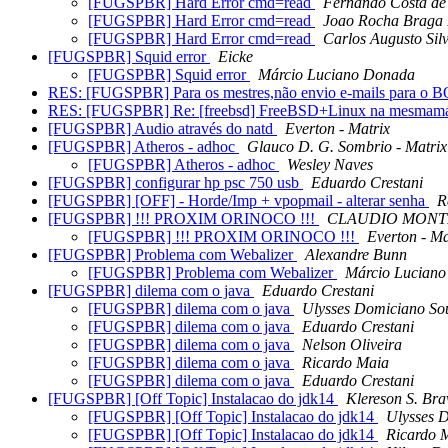
[FUGSPBR] Hard Error cmd=read
Fernando Costa de
[FUGSPBR] Hard Error cmd=read
Joao Rocha Braga 
[FUGSPBR] Hard Error cmd=read
Carlos Augusto Sil
[FUGSPBR] Squid error
Eicke
[FUGSPBR] Squid error
Márcio Luciano Donada
RES: [FUGSPBR] Para os mestres,não envio e-mails para o 
RES: [FUGSPBR] Re: [freebsd] FreeBSD+Linux na mesmam
[FUGSPBR] Audio através do natd
Everton - Matrix
[FUGSPBR] Atheros - adhoc
Glauco D. G. Sombrio - Matrix
[FUGSPBR] Atheros - adhoc
Wesley Naves
[FUGSPBR] configurar hp psc 750 usb
Eduardo Crestani
[FUGSPBR] [OFF] - Horde/Imp + vpopmail - alterar senha
R
[FUGSPBR] !!! PROXIM ORINOCO !!!
CLAUDIO MONT
[FUGSPBR] !!! PROXIM ORINOCO !!!
Everton - Ma
[FUGSPBR] Problema com Webalizer
Alexandre Bunn
[FUGSPBR] Problema com Webalizer
Márcio Lucian
[FUGSPBR] dilema com o java
Eduardo Crestani
[FUGSPBR] dilema com o java
Ulysses Domiciano So
[FUGSPBR] dilema com o java
Eduardo Crestani
[FUGSPBR] dilema com o java
Nelson Oliveira
[FUGSPBR] dilema com o java
Ricardo Maia
[FUGSPBR] dilema com o java
Eduardo Crestani
[FUGSPBR] [Off Topic] Instalacao do jdk14
Klereson S. Bra
[FUGSPBR] [Off Topic] Instalacao do jdk14
Ulysses 
[FUGSPBR] [Off Topic] Instalacao do jdk14
Ricardo 