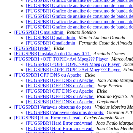
[FUGSPBR] Grafico de analise de consumo de banda de 
[FUGSPBR] Grafico de analise de consumo de banda de 
[FUGSPBR] Grafico de analise de consumo de banda de 
[FUGSPBR] Grafico de analise de consumo de banda de 
[FUGSPBR] Grafico de analise de consumo de banda de 
[FUGSPBR] Grafico de analise de consumo de banda de 
[FUGSPBR] Qmailadmin
Renato Botelho
[FUGSPBR] Qmailadmin
Márcio Luciano Donada
[FUGSPBR] Qmailadmin
Fernando Costa de Almeida
[FUGSPBR] rede?
Eicke
[FUGSPBR] Instalação do Clamav 0.71
Armindo Gomes
[FUGSPBR] <OFF TOPIC>Avi Mpeg??? Player
Marco Ant
[FUGSPBR] <OFF TOPIC>Avi Mpeg??? Player
Rica
[FUGSPBR] <OFF TOPIC>Avi Mpeg??? Player
Edua
[FUGSPBR] OFF DNS ou Apache
Eicke
[FUGSPBR] OFF DNS ou Apache
Joao Paulo Marque
[FUGSPBR] OFF DNS ou Apache
Jorge Pereira
[FUGSPBR] OFF DNS ou Apache
Eicke
[FUGSPBR] OFF DNS ou Apache
Ricardo Ryoiti S. J
[FUGSPBR] OFF DNS ou Apache
Greyhound
[FUGSPBR] Variaveis obscuras do ports
Vinicius Moreira Me
[FUGSPBR] Variaveis obscuras do ports
Giovanni P. T
[FUGSPBR] Hard Error cmd=read
Carlos Augusto Silva
[FUGSPBR] Hard Error cmd=read
Joao Paulo Marque
[FUGSPBR] Hard Error cmd=read
João Carlos Mende