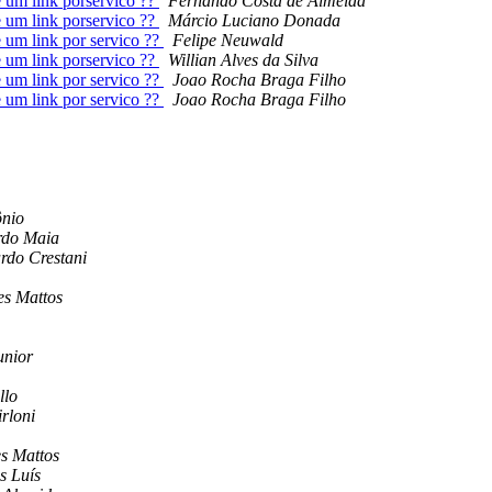
um link porservico ??
Fernando Costa de Almeida
um link porservico ??
Márcio Luciano Donada
um link por servico ??
Felipe Neuwald
um link porservico ??
Willian Alves da Silva
um link por servico ??
Joao Rocha Braga Filho
um link por servico ??
Joao Rocha Braga Filho
ônio
rdo Maia
rdo Crestani
s Mattos
unior
llo
irloni
s Mattos
s Luís