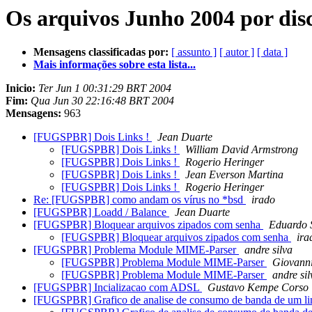
Os arquivos Junho 2004 por dis
Mensagens classificadas por:
[ assunto ]
[ autor ]
[ data ]
Mais informações sobre esta lista...
Inicio:
Ter Jun 1 00:31:29 BRT 2004
Fim:
Qua Jun 30 22:16:48 BRT 2004
Mensagens:
963
[FUGSPBR] Dois Links !
Jean Duarte
[FUGSPBR] Dois Links !
William David Armstrong
[FUGSPBR] Dois Links !
Rogerio Heringer
[FUGSPBR] Dois Links !
Jean Everson Martina
[FUGSPBR] Dois Links !
Rogerio Heringer
Re: [FUGSPBR] como andam os vírus no *bsd
irado
[FUGSPBR] Loadd / Balance
Jean Duarte
[FUGSPBR] Bloquear arquivos zipados com senha
Eduardo S
[FUGSPBR] Bloquear arquivos zipados com senha
ira
[FUGSPBR] Problema Module MIME-Parser
andre silva
[FUGSPBR] Problema Module MIME-Parser
Giovanni
[FUGSPBR] Problema Module MIME-Parser
andre sil
[FUGSPBR] Incializacao com ADSL
Gustavo Kempe Corso
[FUGSPBR] Grafico de analise de consumo de banda de um lin