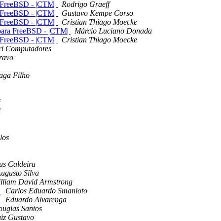
 FreeBSD - |CTM|
Rodrigo Graeff
 FreeBSD - |CTM|
Gustavo Kempe Corso
 FreeBSD - |CTM|
Cristian Thiago Moecke
para FreeBSD - |CTM|
Márcio Luciano Donada
 FreeBSD - |CTM|
Cristian Thiago Moecke
ri Computadores
ravo
aga Filho
i
i
los
us Caldeira
ugusto Silva
lliam David Armstrong
r
Carlos Eduardo Smanioto
r
Eduardo Alvarenga
uglas Santos
iz Gustavo