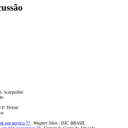
cussão
. Scarpellini
do
 P. Tirloni
va
k por servico ??
Wagner Silos - ISIC BRASIL