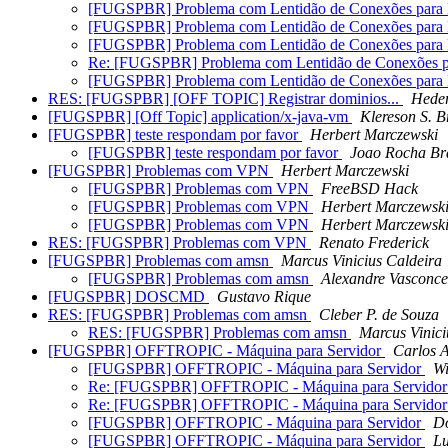
[FUGSPBR] Problema com Lentidão de Conexões para
[FUGSPBR] Problema com Lentidão de Conexões para
[FUGSPBR] Problema com Lentidão de Conexões para
Re: [FUGSPBR] Problema com Lentidão de Conexões 
[FUGSPBR] Problema com Lentidão de Conexões para
RES: [FUGSPBR] [OFF TOPIC] Registrar dominios...
Hede
[FUGSPBR] [Off Topic] application/x-java-vm
Klereson S. B
[FUGSPBR] teste respondam por favor
Herbert Marczewski
[FUGSPBR] teste respondam por favor
Joao Rocha Br
[FUGSPBR] Problemas com VPN
Herbert Marczewski
[FUGSPBR] Problemas com VPN
FreeBSD Hack
[FUGSPBR] Problemas com VPN
Herbert Marczewsk
[FUGSPBR] Problemas com VPN
Herbert Marczewsk
RES: [FUGSPBR] Problemas com VPN
Renato Frederick
[FUGSPBR] Problemas com amsn
Marcus Vinicius Caldeira
[FUGSPBR] Problemas com amsn
Alexandre Vasconce
[FUGSPBR] DOSCMD
Gustavo Rique
RES: [FUGSPBR] Problemas com amsn
Cleber P. de Souza
RES: [FUGSPBR] Problemas com amsn
Marcus Vinici
[FUGSPBR] OFFTROPIC - Máquina para Servidor
Carlos A
[FUGSPBR] OFFTROPIC - Máquina para Servidor
Wi
Re: [FUGSPBR] OFFTROPIC - Máquina para Servido
Re: [FUGSPBR] OFFTROPIC - Máquina para Servido
[FUGSPBR] OFFTROPIC - Máquina para Servidor
Do
[FUGSPBR] OFFTROPIC - Máquina para Servidor
Lu