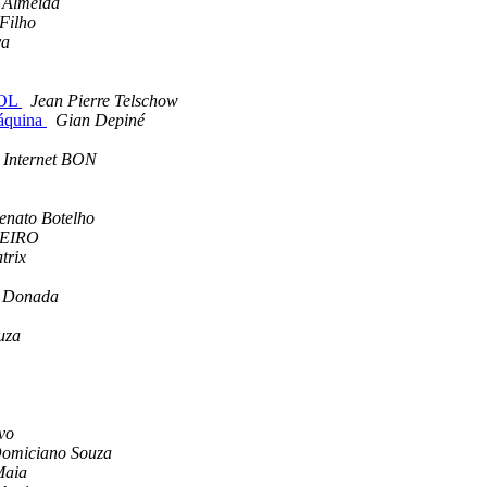
 Almeida
Filho
va
BOL
Jean Pierre Telschow
áquina
Gian Depiné
 Internet BON
enato Botelho
EIRO
trix
o Donada
uza
vo
Domiciano Souza
Maia