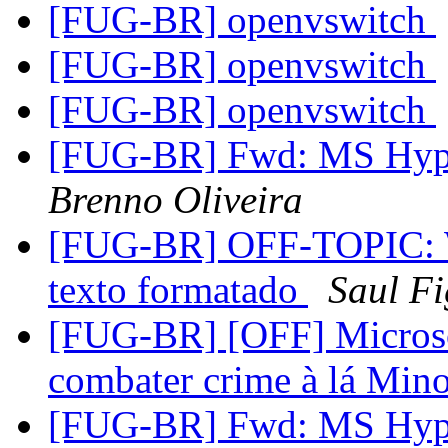
[FUG-BR] openvswitch
[FUG-BR] openvswitch
[FUG-BR] openvswitch
[FUG-BR] Fwd: MS Hype
Brenno Oliveira
[FUG-BR] OFF-TOPIC: Wi
texto formatado
Saul Fi
[FUG-BR] [OFF] Microso
combater crime à lá Min
[FUG-BR] Fwd: MS Hype