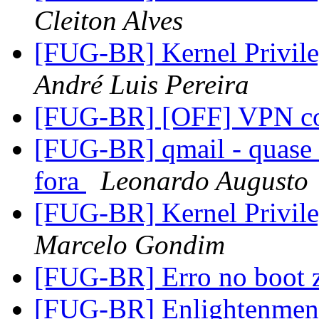
Cleiton Alves
[FUG-BR] Kernel Privile
André Luis Pereira
[FUG-BR] [OFF] VPN 
[FUG-BR] qmail - quase 
fora
Leonardo Augusto
[FUG-BR] Kernel Privile
Marcelo Gondim
[FUG-BR] Erro no boot 
[FUG-BR] Enlightenment