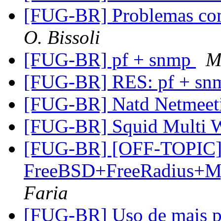
[FUG-BR] Problemas com
O. Bissoli
[FUG-BR] pf + snmp
M
[FUG-BR] RES: pf + s
[FUG-BR] Natd Netmeet
[FUG-BR] Squid Multi W
[FUG-BR] [OFF-TOPIC] C
FreeBSD+FreeRadius+
Faria
[FUG-BR] Uso de mais p