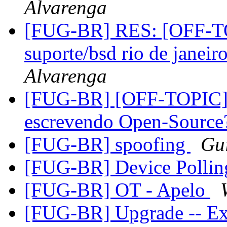
Alvarenga
[FUG-BR] RES: [OFF-TOP
suporte/bsd rio de janeir
Alvarenga
[FUG-BR] [OFF-TOPIC] 
escrevendo Open-Sourc
[FUG-BR] spoofing
Gui
[FUG-BR] Device Polli
[FUG-BR] OT - Apelo
[FUG-BR] Upgrade -- Ex