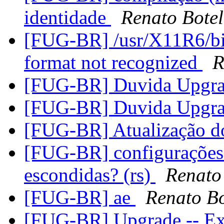
identidade
Renato Bote
[FUG-BR] /usr/X11R6/bin:
format not recognized
R
[FUG-BR] Duvida Upgr
[FUG-BR] Duvida Upgr
[FUG-BR] Atualização d
[FUG-BR] configurações 
escondidas? (rs)
Renato
[FUG-BR] ae
Renato B
[FUG-BR] Upgrade -- Ex