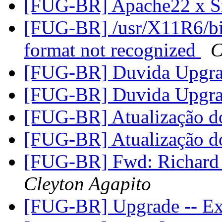
[FUG-BR] Apache22 x S
[FUG-BR] /usr/X11R6/bin:
format not recognized
C
[FUG-BR] Duvida Upgr
[FUG-BR] Duvida Upgr
[FUG-BR] Atualização d
[FUG-BR] Atualização d
[FUG-BR] Fwd: Richard
Cleyton Agapito
[FUG-BR] Upgrade -- Ex