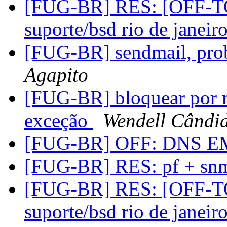
[FUG-BR] RES: [OFF-TOP
suporte/bsd rio de janeir
[FUG-BR] sendmail, pr
Agapito
[FUG-BR] bloquear por m
exceção
Wendell Cândi
[FUG-BR] OFF: DNS 
[FUG-BR] RES: pf + s
[FUG-BR] RES: [OFF-TOP
suporte/bsd rio de janeir