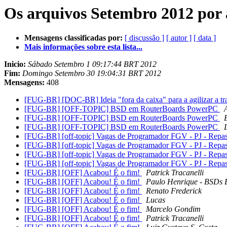
Os arquivos Setembro 2012 por 
Mensagens classificadas por:
[ discussão ]
[ autor ]
[ data ]
Mais informações sobre esta lista...
Inicio:
Sábado Setembro 1 09:17:44 BRT 2012
Fim:
Domingo Setembro 30 19:04:31 BRT 2012
Mensagens:
408
[FUG-BR] [DOC-BR] Ideia "fora da caixa" para a agilizar a t
[FUG-BR] [OFF-TOPIC] BSD em RouterBoards PowerPC
[FUG-BR] [OFF-TOPIC] BSD em RouterBoards PowerPC
[FUG-BR] [OFF-TOPIC] BSD em RouterBoards PowerPC
[FUG-BR] [off-topic] Vagas de Programador FGV - PJ - Repas
[FUG-BR] [off-topic] Vagas de Programador FGV - PJ - Repas
[FUG-BR] [off-topic] Vagas de Programador FGV - PJ - Repas
[FUG-BR] [off-topic] Vagas de Programador FGV - PJ - Repas
[FUG-BR] [OFF] Acabou! É o fim!
Patrick Tracanelli
[FUG-BR] [OFF] Acabou! É o fim!
Paulo Henrique - BSDs B
[FUG-BR] [OFF] Acabou! É o fim!
Renato Frederick
[FUG-BR] [OFF] Acabou! É o fim!
Lucas
[FUG-BR] [OFF] Acabou! É o fim!
Marcelo Gondim
[FUG-BR] [OFF] Acabou! É o fim!
Patrick Tracanelli