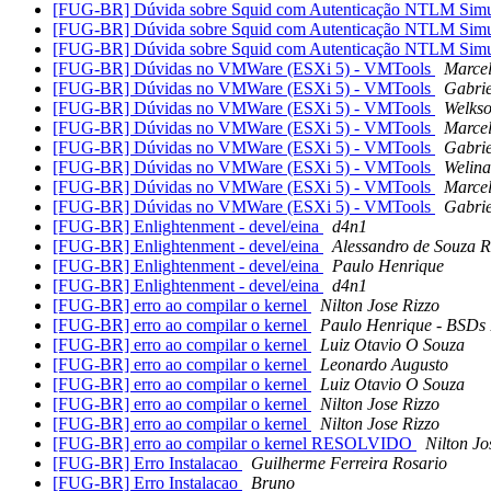
[FUG-BR] Dúvida sobre Squid com Autenticação NTLM Sim
[FUG-BR] Dúvida sobre Squid com Autenticação NTLM Sim
[FUG-BR] Dúvida sobre Squid com Autenticação NTLM Sim
[FUG-BR] Dúvidas no VMWare (ESXi 5) - VMTools
Marce
[FUG-BR] Dúvidas no VMWare (ESXi 5) - VMTools
Gabrie
[FUG-BR] Dúvidas no VMWare (ESXi 5) - VMTools
Welkso
[FUG-BR] Dúvidas no VMWare (ESXi 5) - VMTools
Marce
[FUG-BR] Dúvidas no VMWare (ESXi 5) - VMTools
Gabrie
[FUG-BR] Dúvidas no VMWare (ESXi 5) - VMTools
Welina
[FUG-BR] Dúvidas no VMWare (ESXi 5) - VMTools
Marce
[FUG-BR] Dúvidas no VMWare (ESXi 5) - VMTools
Gabrie
[FUG-BR] Enlightenment - devel/eina
d4n1
[FUG-BR] Enlightenment - devel/eina
Alessandro de Souza 
[FUG-BR] Enlightenment - devel/eina
Paulo Henrique
[FUG-BR] Enlightenment - devel/eina
d4n1
[FUG-BR] erro ao compilar o kernel
Nilton Jose Rizzo
[FUG-BR] erro ao compilar o kernel
Paulo Henrique - BSDs 
[FUG-BR] erro ao compilar o kernel
Luiz Otavio O Souza
[FUG-BR] erro ao compilar o kernel
Leonardo Augusto
[FUG-BR] erro ao compilar o kernel
Luiz Otavio O Souza
[FUG-BR] erro ao compilar o kernel
Nilton Jose Rizzo
[FUG-BR] erro ao compilar o kernel
Nilton Jose Rizzo
[FUG-BR] erro ao compilar o kernel RESOLVIDO
Nilton Jo
[FUG-BR] Erro Instalacao
Guilherme Ferreira Rosario
[FUG-BR] Erro Instalacao
Bruno