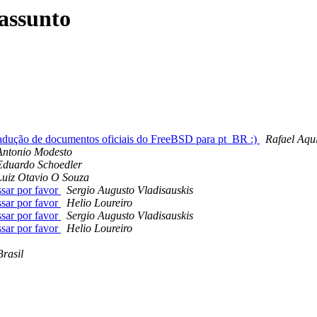
assunto
radução de documentos oficiais do FreeBSD para pt_BR :)
Rafael Aqu
Antonio Modesto
Eduardo Schoedler
Luiz Otavio O Souza
sar por favor
Sergio Augusto Vladisauskis
sar por favor
Helio Loureiro
sar por favor
Sergio Augusto Vladisauskis
sar por favor
Helio Loureiro
rasil