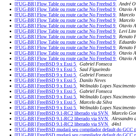
[FUG-BR] Flow Table ou route cache No Freebsd 9
André O
[FUG-BR] Flow Table ou route cache No Freebsd 9
Otavio 
[FUG-BR] Flow Table ou route cache No Freebsd 9
Marcelo
[FUG-BR] Flow Table ou route cache No Freebsd 9
Marcelo
[FUG-BR] Flow Table ou route cache No Freebsd 9
Otavio 
[FUG-BR] Flow Table ou route cache No Freebsd 9
Levi Lin
[FUG-BR] Flow Table ou route cache No Freebsd 9
Renato F
[FUG-BR] Flow Table ou route cache No Freebsd 9
Eduardo
[FUG-BR] Flow Table ou route cache No Freebsd 9
Renato F
[FUG-BR] Flow Table ou route cache No Freebsd 9
Otavio 
[FUG-BR] Flow Table ou route cache No Freebsd 9
Otavio 
[FUG-BR] FreeBSD 9 x Esxi 5
Gabriel Fonseca
[FUG-BR] FreeBSD 9 x Esxi 5
Saul Figueiredo
[FUG-BR] FreeBSD 9 x Esxi 5
Gabriel Fonseca
[FUG-BR] FreeBSD 9 x Esxi 5
Danilo Neves
[FUG-BR] FreeBSD 9 x Esxi 5
Welinaldo Lopes Nascimento
[FUG-BR] FreeBSD 9 x Esxi 5
Gabriel Fonseca
[FUG-BR] FreeBSD 9 x Esxi 5
Welinaldo Lopes Nascimento
[FUG-BR] FreeBSD 9 x Esxi 5
Marcelo da Silva
[FUG-BR] FreeBSD 9 x Esxi 5
Welinaldo Lopes Nascimento
[FUG-BR] FreeBSD 9.1-RC2 liberado via SVN
Marcelo Go
[FUG-BR] FreeBSD 9.1-RC2 liberado via SVN
Alessandro 
[FUG-BR] FreeBSD 9.1-RC2 liberado via SVN
d4n1
[FUG-BR] FreeBSD mudará seu compilador default do GCC 
[FUG-BR] FreeBSD mudará seu compilador default do GCC 