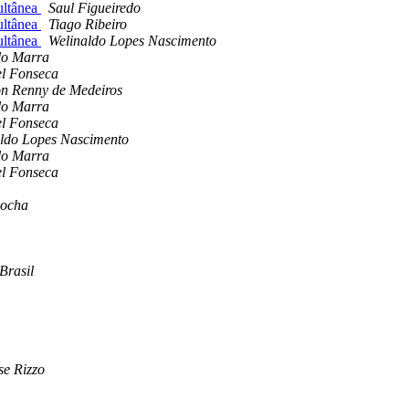
ultânea
Saul Figueiredo
ultânea
Tiago Ribeiro
ultânea
Welinaldo Lopes Nascimento
lo Marra
l Fonseca
n Renny de Medeiros
lo Marra
l Fonseca
ldo Lopes Nascimento
lo Marra
l Fonseca
Rocha
Brasil
se Rizzo