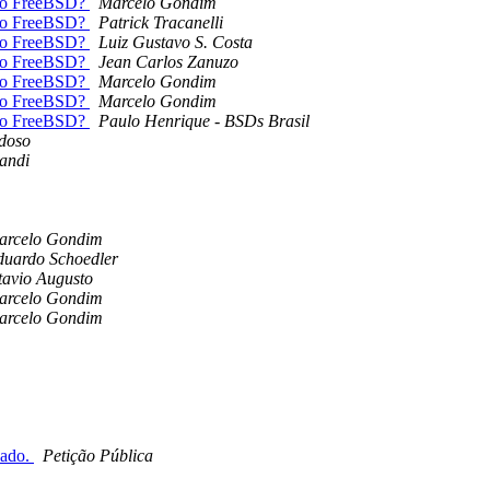
no FreeBSD?
Marcelo Gondim
no FreeBSD?
Patrick Tracanelli
no FreeBSD?
Luiz Gustavo S. Costa
no FreeBSD?
Jean Carlos Zanuzo
no FreeBSD?
Marcelo Gondim
no FreeBSD?
Marcelo Gondim
no FreeBSD?
Paulo Henrique - BSDs Brasil
rdoso
andi
arcelo Gondim
duardo Schoedler
tavio Augusto
arcelo Gondim
arcelo Gondim
nado.
Petição Pública