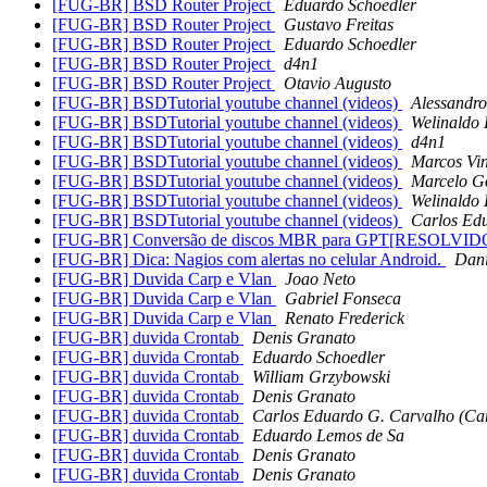
[FUG-BR] BSD Router Project
Eduardo Schoedler
[FUG-BR] BSD Router Project
Gustavo Freitas
[FUG-BR] BSD Router Project
Eduardo Schoedler
[FUG-BR] BSD Router Project
d4n1
[FUG-BR] BSD Router Project
Otavio Augusto
[FUG-BR] BSDTutorial youtube channel (videos)
Alessandr
[FUG-BR] BSDTutorial youtube channel (videos)
Welinaldo
[FUG-BR] BSDTutorial youtube channel (videos)
d4n1
[FUG-BR] BSDTutorial youtube channel (videos)
Marcos Vin
[FUG-BR] BSDTutorial youtube channel (videos)
Marcelo G
[FUG-BR] BSDTutorial youtube channel (videos)
Welinaldo
[FUG-BR] BSDTutorial youtube channel (videos)
Carlos Edu
[FUG-BR] Conversão de discos MBR para GPT[RESOLVID
[FUG-BR] Dica: Nagios com alertas no celular Android.
Dani
[FUG-BR] Duvida Carp e Vlan
Joao Neto
[FUG-BR] Duvida Carp e Vlan
Gabriel Fonseca
[FUG-BR] Duvida Carp e Vlan
Renato Frederick
[FUG-BR] duvida Crontab
Denis Granato
[FUG-BR] duvida Crontab
Eduardo Schoedler
[FUG-BR] duvida Crontab
William Grzybowski
[FUG-BR] duvida Crontab
Denis Granato
[FUG-BR] duvida Crontab
Carlos Eduardo G. Carvalho (Car
[FUG-BR] duvida Crontab
Eduardo Lemos de Sa
[FUG-BR] duvida Crontab
Denis Granato
[FUG-BR] duvida Crontab
Denis Granato