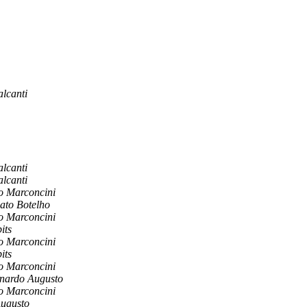
alcanti
alcanti
alcanti
o Marconcini
ato Botelho
o Marconcini
bits
o Marconcini
bits
o Marconcini
nardo Augusto
o Marconcini
Augusto