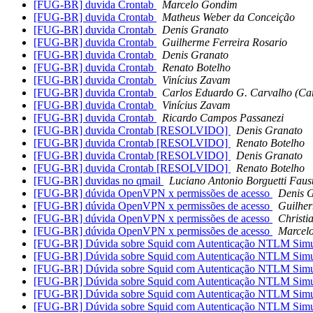
[FUG-BR] duvida Crontab
Marcelo Gondim
[FUG-BR] duvida Crontab
Matheus Weber da Conceição
[FUG-BR] duvida Crontab
Denis Granato
[FUG-BR] duvida Crontab
Guilherme Ferreira Rosario
[FUG-BR] duvida Crontab
Denis Granato
[FUG-BR] duvida Crontab
Renato Botelho
[FUG-BR] duvida Crontab
Vinícius Zavam
[FUG-BR] duvida Crontab
Carlos Eduardo G. Carvalho (Car
[FUG-BR] duvida Crontab
Vinícius Zavam
[FUG-BR] duvida Crontab
Ricardo Campos Passanezi
[FUG-BR] duvida Crontab [RESOLVIDO]
Denis Granato
[FUG-BR] duvida Crontab [RESOLVIDO]
Renato Botelho
[FUG-BR] duvida Crontab [RESOLVIDO]
Denis Granato
[FUG-BR] duvida Crontab [RESOLVIDO]
Renato Botelho
[FUG-BR] duvidas no qmail
Luciano Antonio Borguetti Faus
[FUG-BR] dúvida OpenVPN x permissões de acesso
Denis 
[FUG-BR] dúvida OpenVPN x permissões de acesso
Guilher
[FUG-BR] dúvida OpenVPN x permissões de acesso
Christi
[FUG-BR] dúvida OpenVPN x permissões de acesso
Marcel
[FUG-BR] Dúvida sobre Squid com Autenticação NTLM Sim
[FUG-BR] Dúvida sobre Squid com Autenticação NTLM Sim
[FUG-BR] Dúvida sobre Squid com Autenticação NTLM Sim
[FUG-BR] Dúvida sobre Squid com Autenticação NTLM Sim
[FUG-BR] Dúvida sobre Squid com Autenticação NTLM Sim
[FUG-BR] Dúvida sobre Squid com Autenticação NTLM Sim