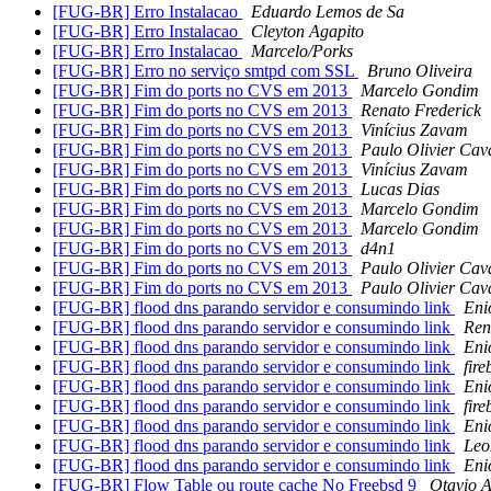
[FUG-BR] Erro Instalacao
Eduardo Lemos de Sa
[FUG-BR] Erro Instalacao
Cleyton Agapito
[FUG-BR] Erro Instalacao
Marcelo/Porks
[FUG-BR] Erro no serviço smtpd com SSL
Bruno Oliveira
[FUG-BR] Fim do ports no CVS em 2013
Marcelo Gondim
[FUG-BR] Fim do ports no CVS em 2013
Renato Frederick
[FUG-BR] Fim do ports no CVS em 2013
Vinícius Zavam
[FUG-BR] Fim do ports no CVS em 2013
Paulo Olivier Cav
[FUG-BR] Fim do ports no CVS em 2013
Vinícius Zavam
[FUG-BR] Fim do ports no CVS em 2013
Lucas Dias
[FUG-BR] Fim do ports no CVS em 2013
Marcelo Gondim
[FUG-BR] Fim do ports no CVS em 2013
Marcelo Gondim
[FUG-BR] Fim do ports no CVS em 2013
d4n1
[FUG-BR] Fim do ports no CVS em 2013
Paulo Olivier Cav
[FUG-BR] Fim do ports no CVS em 2013
Paulo Olivier Cav
[FUG-BR] flood dns parando servidor e consumindo link
Eni
[FUG-BR] flood dns parando servidor e consumindo link
Ren
[FUG-BR] flood dns parando servidor e consumindo link
Eni
[FUG-BR] flood dns parando servidor e consumindo link
fire
[FUG-BR] flood dns parando servidor e consumindo link
Eni
[FUG-BR] flood dns parando servidor e consumindo link
fire
[FUG-BR] flood dns parando servidor e consumindo link
Eni
[FUG-BR] flood dns parando servidor e consumindo link
Leo
[FUG-BR] flood dns parando servidor e consumindo link
Eni
[FUG-BR] Flow Table ou route cache No Freebsd 9
Otavio 