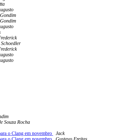
tta
Augusto
 Gondim
 Gondim
Augusto
s
rederick
 Schoedler
rederick
Augusto
Augusto
ndim
de Souza Rocha
para o Clang em novembro
Jack
para o Clang em novembro
Gustavo Freitas