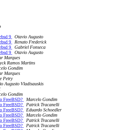
o
ebsd 9
Otavio Augusto
ebsd 9
Renato Frederick
ebsd 9
Gabriel Fonseca
ebsd 9
Otavio Augusto
ar Marques
yck Ramos Martins
celo Gondim
ar Marques
e Petry
io Augusto Vladisauskis
1
celo Gondim
no FreeBSD?
Marcelo Gondim
no FreeBSD?
Patrick Tracanelli
no FreeBSD?
Eduardo Schoedler
no FreeBSD?
Marcelo Gondim
no FreeBSD?
Patrick Tracanelli
no FreeBSD?
Patrick Tracanelli