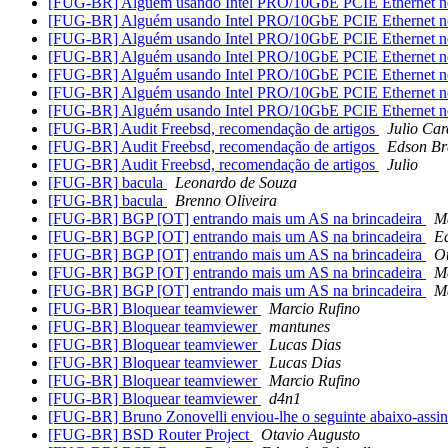
[FUG-BR] Alguém usando Intel PRO/10GbE PCIE Ethernet 
[FUG-BR] Alguém usando Intel PRO/10GbE PCIE Ethernet 
[FUG-BR] Alguém usando Intel PRO/10GbE PCIE Ethernet 
[FUG-BR] Alguém usando Intel PRO/10GbE PCIE Ethernet 
[FUG-BR] Alguém usando Intel PRO/10GbE PCIE Ethernet 
[FUG-BR] Alguém usando Intel PRO/10GbE PCIE Ethernet 
[FUG-BR] Alguém usando Intel PRO/10GbE PCIE Ethernet 
[FUG-BR] Audit Freebsd, recomendação de artigos
Julio Ca
[FUG-BR] Audit Freebsd, recomendação de artigos
Edson Br
[FUG-BR] Audit Freebsd, recomendação de artigos
Julio
[FUG-BR] bacula
Leonardo de Souza
[FUG-BR] bacula
Brenno Oliveira
[FUG-BR] BGP [OT] entrando mais um AS na brincadeira
M
[FUG-BR] BGP [OT] entrando mais um AS na brincadeira
E
[FUG-BR] BGP [OT] entrando mais um AS na brincadeira
O
[FUG-BR] BGP [OT] entrando mais um AS na brincadeira
M
[FUG-BR] BGP [OT] entrando mais um AS na brincadeira
M
[FUG-BR] Bloquear teamviewer
Marcio Rufino
[FUG-BR] Bloquear teamviewer
mantunes
[FUG-BR] Bloquear teamviewer
Lucas Dias
[FUG-BR] Bloquear teamviewer
Lucas Dias
[FUG-BR] Bloquear teamviewer
Marcio Rufino
[FUG-BR] Bloquear teamviewer
d4n1
[FUG-BR] Bruno Zonovelli enviou-lhe o seguinte abaixo-assi
[FUG-BR] BSD Router Project
Otavio Augusto