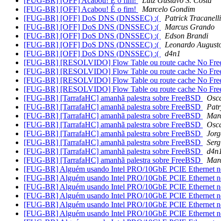
[FUG-BR] [OFF] Acabou! É o fim!
Luiz Gustavo S. Costa
[FUG-BR] [OFF] Acabou! É o fim!
Marcelo Gondim
[FUG-BR] [OFF] DoS DNS (DNSSEC) :(
Patrick Tracanelli
[FUG-BR] [OFF] DoS DNS (DNSSEC) :(
Marcus Grando
[FUG-BR] [OFF] DoS DNS (DNSSEC) :(
Edson Brandi
[FUG-BR] [OFF] DoS DNS (DNSSEC) :(
Leonardo August
[FUG-BR] [OFF] DoS DNS (DNSSEC) :(
d4n1
[FUG-BR] [RESOLVIDO] Flow Table ou route cache No Fre
[FUG-BR] [RESOLVIDO] Flow Table ou route cache No Fre
[FUG-BR] [RESOLVIDO] Flow Table ou route cache No Fre
[FUG-BR] [RESOLVIDO] Flow Table ou route cache No Fre
[FUG-BR] [TarrafaHC] amanhã palestra sobre FreeBSD
Osc
[FUG-BR] [TarrafaHC] amanhã palestra sobre FreeBSD
Patr
[FUG-BR] [TarrafaHC] amanhã palestra sobre FreeBSD
Mar
[FUG-BR] [TarrafaHC] amanhã palestra sobre FreeBSD
Osc
[FUG-BR] [TarrafaHC] amanhã palestra sobre FreeBSD
Jorg
[FUG-BR] [TarrafaHC] amanhã palestra sobre FreeBSD
Serg
[FUG-BR] [TarrafaHC] amanhã palestra sobre FreeBSD
d4n
[FUG-BR] [TarrafaHC] amanhã palestra sobre FreeBSD
Mar
[FUG-BR] Alguém usando Intel PRO/10GbE PCIE Ethernet 
[FUG-BR] Alguém usando Intel PRO/10GbE PCIE Ethernet 
[FUG-BR] Alguém usando Intel PRO/10GbE PCIE Ethernet 
[FUG-BR] Alguém usando Intel PRO/10GbE PCIE Ethernet 
[FUG-BR] Alguém usando Intel PRO/10GbE PCIE Ethernet 
[FUG-BR] Alguém usando Intel PRO/10GbE PCIE Ethernet 