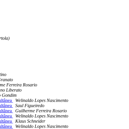
tola)
tino
Granato
me Ferreira Rosario
ano Liberato
o Gondim
ultânea
Welinaldo Lopes Nascimento
ultânea
Saul Figueiredo
ultânea
Guilherme Ferreira Rosario
ultânea
Welinaldo Lopes Nascimento
ultânea
Klaus Schneider
ultânea
Welinaldo Lopes Nascimento