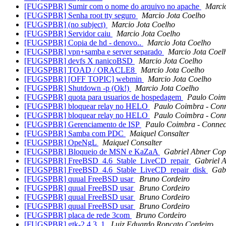
[FUGSPBR] Sumir com o nome do arquivo no apache
Marci
[FUGSPBR] Senha root tty seguro
Marcio Jota Coelho
[FUGSPBR] (no subject)
Marcio Jota Coelho
[FUGSPBR] Servidor caiu
Marcio Jota Coelho
[FUGSPBR] Copia de hd - denovo..
Marcio Jota Coelho
[FUGSPBR] vpn+samba e server separado
Marcio Jota Coel
[FUGSPBR] devfs X nanicoBSD
Marcio Jota Coelho
[FUGSPBR] TOAD / ORACLE8
Marcio Jota Coelho
[FUGSPBR] [OFF TOPIC] webmin
Marcio Jota Coelho
[FUGSPBR] Shutdown -p (Ok!)
Marcio Jota Coelho
[FUGSPBR] quota para usuarios de hospedagem
Paulo Coim
[FUGSPBR] bloquear relay no HELO
Paulo Coimbra - Con
[FUGSPBR] bloquear relay no HELO
Paulo Coimbra - Con
[FUGSPBR] Gerenciamento de ISP
Paulo Coimbra - Connec
[FUGSPBR] Samba com PDC
Maiquel Consalter
[FUGSPBR] OpeNgL
Maiquel Consalter
[FUGSPBR] Bloqueio de MSN e KaZaA
Gabriel Abner Cop
[FUGSPBR] FreeBSD_4.6_Stable_LiveCD_repair
Gabriel 
[FUGSPBR] FreeBSD_4.6_Stable_LiveCD_repair_disk
Gabr
[FUGSPBR] quual FreeBSD usar
Bruno Cordeiro
[FUGSPBR] quual FreeBSD usar
Bruno Cordeiro
[FUGSPBR] quual FreeBSD usar
Bruno Cordeiro
[FUGSPBR] quual FreeBSD usar
Bruno Cordeiro
[FUGSPBR] placa de rede 3com
Bruno Cordeiro
[FUGSPBR] gtk-2.4.3_1
Luiz Eduardo Roncato Cordeiro