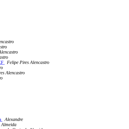
encastro
stro
Alencastro
astro
CEF
Felipe Pires Alencastro
ro
res Alencastro
ro
ma
Alexandre
 Almeida