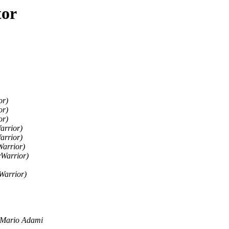
tor
or)
or)
or)
arrior)
arrior)
Warrior)
yWarrior)
Warrior)
Mario Adami