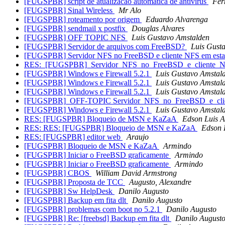
[FUGSPBR] script de atualizacao automatica de antivirus
Fer
[FUGSPBR] Sinal Wireless
Mr Alo
[FUGSPBR] roteamento por origem
Eduardo Alvarenga
[FUGSPBR] sendmail x postfix
Douglas Alvares
[FUGSPBR] OFF TOPIC NFS
Luis Gustavo Amstalden
[FUGSPBR] Servidor de arquivos com FreeBSD?
Luis Gust
[FUGSPBR] Servidor NFS no FreeBSD e cliente NFS em est
RES:_[FUGSPBR]_Servidor_NFS_no_FreeBSD_e_cliente_N
[FUGSPBR] Windows e Firewall 5.2.1
Luis Gustavo Amstal
[FUGSPBR] Windows e Firewall 5.2.1
Luis Gustavo Amstal
[FUGSPBR] Windows e Firewall 5.2.1
Luis Gustavo Amstal
[FUGSPBR]_OFF-TOPIC Servidor_NFS_no_FreeBSD_e_cli
[FUGSPBR] Windows e Firewall 5.2.1
Luis Gustavo Amstal
RES: [FUGSPBR] Bloqueio de MSN e KaZaA
Edson Luis 
RES: RES: [FUGSPBR] Bloqueio de MSN e KaZaA
Edson 
RES: [FUGSPBR] editor web
Araujo
[FUGSPBR] Bloqueio de MSN e KaZaA
Armindo
[FUGSPBR] Iniciar o FreeBSD graficamente
Armindo
[FUGSPBR] Iniciar o FreeBSD graficamente
Armindo
[FUGSPBR] CBOS
William David Armstrong
[FUGSPBR] Proposta de TCC
Augusto, Alexandre
[FUGSPBR] Sw HelpDesk
Danilo Augusto
[FUGSPBR] Backup em fita dlt
Danilo Augusto
[FUGSPBR] problemas com boot no 5.2.1
Danilo Augusto
[FUGSPBR] Re: [freebsd] Backup em fita dlt
Danilo August