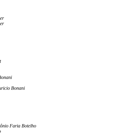
er
er
t
Bonani
ricio Bonani
ônio Faria Botelho
o