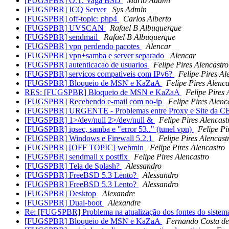
[FUGSPBR] O.T. Vaga BSD
Mario Adami
[FUGSPBR] ICQ Server
Sys Admin
[FUGSPBR] off-topic: php4
Carlos Alberto
[FUGSPBR] UVSCAN
Rafael B Albuquerque
[FUGSPBR] sendmail
Rafael B Albuquerque
[FUGSPBR] vpn perdendo pacotes
Alencar
[FUGSPBR] vpn+samba e server separado
Alencar
[FUGSPBR] autenticacao de usuarios
Felipe Pires Alencastro
[FUGSPBR] servicos compativeis com IPv6?
Felipe Pires Al
[FUGSPBR] Bloqueio de MSN e KaZaA
Felipe Pires Alenca
RES: [FUGSPBR] Bloqueio de MSN e KaZaA
Felipe Pires 
[FUGSPBR] Recebendo e-mail com no-ip
Felipe Pires Alenc
[FUGSPBR] URGENTE - Problemas entre Proxy e Site da 
[FUGSPBR] 1>/dev/null 2>/dev/null &
Felipe Pires Alencast
[FUGSPBR] ipsec, samba e "error 53.." (tunel vpn)
Felipe Pi
[FUGSPBR] Windows e Firewall 5.2.1
Felipe Pires Alencast
[FUGSPBR] [OFF TOPIC] webmin
Felipe Pires Alencastro
[FUGSPBR] sendmail x postfix
Felipe Pires Alencastro
[FUGSPBR] Tela de Splash?
Alessandro
[FUGSPBR] FreeBSD 5.3 Lento?
Alessandro
[FUGSPBR] FreeBSD 5.3 Lento?
Alessandro
[FUGSPBR] Desktop
Alexandre
[FUGSPBR] Dual-boot
Alexandre
Re: [FUGSPBR] Problema na atualização dos fontes do siste
[FUGSPBR] Bloqueio de MSN e KaZaA
Fernando Costa de