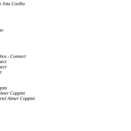
o Jota Coelho
ho
bra - Connect
nect
nect
t
pini
Abner Coppini
iel Abner Coppini