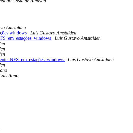
nando Costa de Almeida
avo Amstalden
ações windows
Luis Gustavo Amstalden
FS_em_estações_windows
Luis Gustavo Amstalden
den
den
den
ente_NFS_em_estações_windows
Luis Gustavo Amstalden
den
Aono
Luis Aono
o