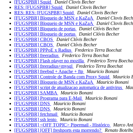
[FUGSPBR] Squid
Daniel Clovis Becher
RES: [FUGSPBR] Squid
Daniel Clovis Becher
RES: RES: [FUGSPBR] Squid
Daniel Clovis Becher
[FUGSPBR] Bloqueio de MSN e KaZaA
Daniel Clovis Bech
[FUGSPBR] Bloqueio de MSN e KaZaA
Daniel Clovis Bech
[FUGSPBR] Bloqueio de portas
Daniel Clóvis Becher
[FUGSPBR] Bloqueio de portas
Daniel Clóvis Becher
[FUGSPBR] CBOS
Daniel Clóvis Becher
[FUGSPBR] CBOS
Daniel Clóvis Becher
[FUGSPBR] PPPoE x Radius
Frederico Terra Boechat
[FUGSPBR] freeradius
Frederico Terra Boechat
[FUGSPBR] Flash player no mozilla
Frederico Terra Boecha
[FUGSPBR] freeradius+mysql
Frederico Terra Boechat
[FUGSPBR] freebsd + Apache + ftp
Mauricio Bonani
[FUGSPBR] Controle de Banda com Proxy Squid
Mauricio 
[FUGSPBR] Bloqueio de MSN e KaZaA
Mauricio Bonani
[FUGSPBR] script de atualizacao automatica de antivirus
Mau
[FUGSPBR] SAMBA
Mauricio Bonani
[FUGSPBR] Programa para E-Mail
Mauricio Bonani
[FUGSPBR] DNS
Mauricio Bonani
[FUGSPBR] DNS
Mauricio Bonani
[FUGSPBR] fetchmail
Mauricio Bonani
[FUGSPBR] ssh lento
Mauricio Bonani
[FUGSPBR] <OFF TOPIC> Pipermail - Histórico
Marco Ant
[FUGSPBR] [OFF] freshports esta morrendo?
Renato Botelh