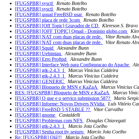
[FUGSPBR] sysctl
Renato Botelho
[FUGSPBR] sysctl
Renato Botelho
[FUGSPBR] quual FreeBSD usar
Renato Botelho
[FUGSPBR] placa de rede 3com
Renato Botelho
[FUGSPBR] [Off Topic] Gravador de CD
Klereson S. Bravo
[FUGSPBR] [OFF TOPIC] Qmail - Dominio globo.com
Kle
[FUGSPBR] NAT com duas placas de rede.
Vitor Renato Alv
[FUGSPBR] NAT com duas placas de rede.
Vitor Renato Alv
[FUGSPBR] Squid
Alexandre Bunn
[FUGSPBR] Uebimiau
Alexandre Bunn
[FUGSPBR] Erro Proftpd
Alexandre Bunn
[FUGSPBR] Interface Web para Configuracao do Apache
Al
[FUGSPBR] gtk-2.4.3_1
Marcus Vinicius Caldeira
[FUGSPBR] gtk-2.4.3_1
Marcus Vinicius Caldeira
[FUGSPBR] GENERIC
Marcus Vinicius Caldeira
[FUGSPBR] Bloqueio de MSN e KaZaA
Marcus Vinicius Ca
RES: [FUGSPBR] Bloqueio de MSN e KaZaA
Marcus Vinic
[FUGSPBR] O que e o servico submission 587?
Mario Sergi
[FUGSPBR] Informe: Novos Drivers NVidia
Luís Vitório Ca
[FUGSPBR] FreeBSD 5 STABLE ??
Vitor Carvalho
[FUGSPBR] gnome
Castaldelli
[FUGSPBR] Problemas com NFS
Douglas Chiavegati
[FUGSPBR] gtk-2.4.3_1
Marcio Jota Coelho
[FUGSPBR] Senha root tty seguro
Marcio Jota Coelho
Re: [FUGSPBR] Olá!!!
Marcio Jota Coelho