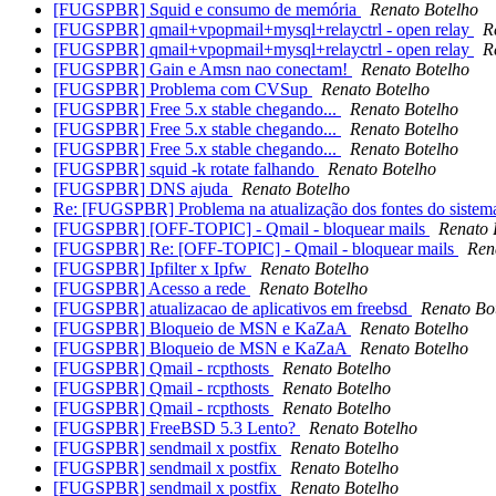
[FUGSPBR] Squid e consumo de memória
Renato Botelho
[FUGSPBR] qmail+vpopmail+mysql+relayctrl - open relay
R
[FUGSPBR] qmail+vpopmail+mysql+relayctrl - open relay
R
[FUGSPBR] Gain e Amsn nao conectam!
Renato Botelho
[FUGSPBR] Problema com CVSup
Renato Botelho
[FUGSPBR] Free 5.x stable chegando...
Renato Botelho
[FUGSPBR] Free 5.x stable chegando...
Renato Botelho
[FUGSPBR] Free 5.x stable chegando...
Renato Botelho
[FUGSPBR] squid -k rotate falhando
Renato Botelho
[FUGSPBR] DNS ajuda
Renato Botelho
Re: [FUGSPBR] Problema na atualização dos fontes do siste
[FUGSPBR] [OFF-TOPIC] - Qmail - bloquear mails
Renato 
[FUGSPBR] Re: [OFF-TOPIC] - Qmail - bloquear mails
Ren
[FUGSPBR] Ipfilter x Ipfw
Renato Botelho
[FUGSPBR] Acesso a rede
Renato Botelho
[FUGSPBR] atualizacao de aplicativos em freebsd
Renato Bo
[FUGSPBR] Bloqueio de MSN e KaZaA
Renato Botelho
[FUGSPBR] Bloqueio de MSN e KaZaA
Renato Botelho
[FUGSPBR] Qmail - rcpthosts
Renato Botelho
[FUGSPBR] Qmail - rcpthosts
Renato Botelho
[FUGSPBR] Qmail - rcpthosts
Renato Botelho
[FUGSPBR] FreeBSD 5.3 Lento?
Renato Botelho
[FUGSPBR] sendmail x postfix
Renato Botelho
[FUGSPBR] sendmail x postfix
Renato Botelho
[FUGSPBR] sendmail x postfix
Renato Botelho