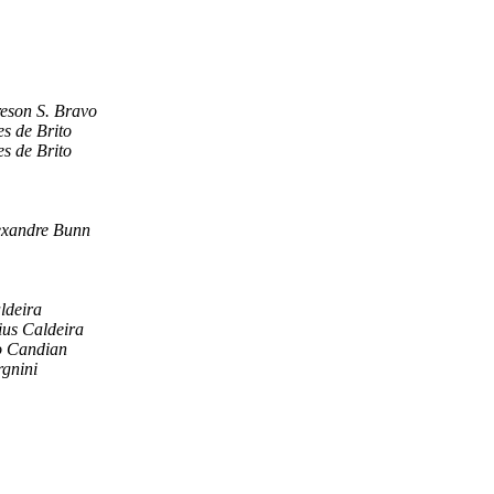
reson S. Bravo
es de Brito
es de Brito
exandre Bunn
ldeira
ius Caldeira
o Candian
rgnini