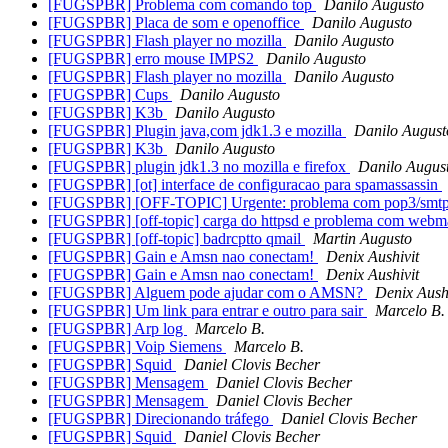
[FUGSPBR] Problema com comando top
Danilo Augusto
[FUGSPBR] Placa de som e openoffice
Danilo Augusto
[FUGSPBR] Flash player no mozilla
Danilo Augusto
[FUGSPBR] erro mouse IMPS2
Danilo Augusto
[FUGSPBR] Flash player no mozilla
Danilo Augusto
[FUGSPBR] Cups
Danilo Augusto
[FUGSPBR] K3b
Danilo Augusto
[FUGSPBR] Plugin java,com jdk1.3 e mozilla
Danilo August
[FUGSPBR] K3b
Danilo Augusto
[FUGSPBR] plugin jdk1.3 no mozilla e firefox
Danilo Augus
[FUGSPBR] [ot] interface de configuracao para spamassassin
[FUGSPBR] [OFF-TOPIC] Urgente: problema com pop3/smtp 
[FUGSPBR] [off-topic] carga do httpsd e problema com webm
[FUGSPBR] [off-topic] badrcptto qmail
Martin Augusto
[FUGSPBR] Gain e Amsn nao conectam!
Denix Aushivit
[FUGSPBR] Gain e Amsn nao conectam!
Denix Aushivit
[FUGSPBR] Alguem pode ajudar com o AMSN?
Denix Aush
[FUGSPBR] Um link para entrar e outro para sair
Marcelo B.
[FUGSPBR] Arp log
Marcelo B.
[FUGSPBR] Voip Siemens
Marcelo B.
[FUGSPBR] Squid
Daniel Clovis Becher
[FUGSPBR] Mensagem
Daniel Clovis Becher
[FUGSPBR] Mensagem
Daniel Clovis Becher
[FUGSPBR] Direcionando tráfego
Daniel Clovis Becher
[FUGSPBR] Squid
Daniel Clovis Becher