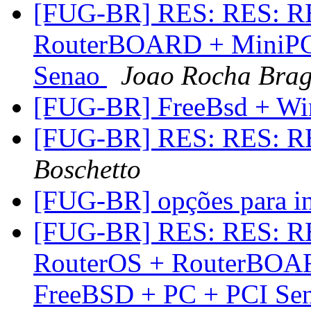
[FUG-BR] RES: RES: RE
RouterBOARD + MiniPCI
Senao
Joao Rocha Brag
[FUG-BR] FreeBsd + W
[FUG-BR] RES: RES: R
Boschetto
[FUG-BR] opções para in
[FUG-BR] RES: RES: RE
RouterOS + RouterBOAR
FreeBSD + PC + PCI Se