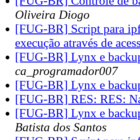
[FUG-BR] Controle de b
Oliveira Diogo
[FUG-BR] Script para ip
execução através de ace
[FUG-BR] Lynx e backup.
ca_programador007
[FUG-BR] Lynx e backup.
[FUG-BR] RES: RES: N
[FUG-BR] Lynx e backup.
Batista dos Santos