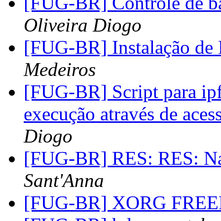
[FUG-BR] Controle de b
Oliveira Diogo
[FUG-BR] Instalação d
Medeiros
[FUG-BR] Script para ip
execução através de ace
Diogo
[FUG-BR] RES: RES: N
Sant'Anna
[FUG-BR] XORG FREEB