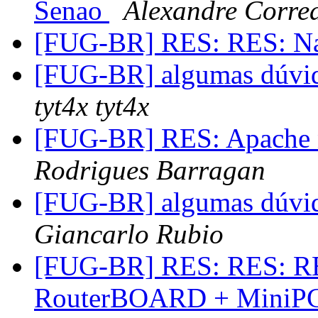
Senao
Alexandre Corre
[FUG-BR] RES: RES: N
[FUG-BR] algumas dúvi
tyt4x tyt4x
[FUG-BR] RES: Apache 
Rodrigues Barragan
[FUG-BR] algumas dúvi
Giancarlo Rubio
[FUG-BR] RES: RES: RE
RouterBOARD + MiniPCI