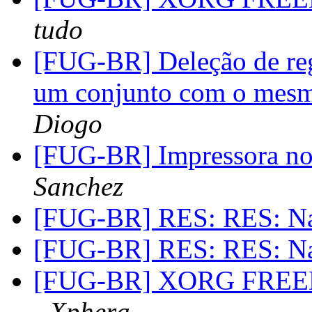
tudo
[FUG-BR] Deleção de reg
um conjunto com o mes
Diogo
[FUG-BR] Impressora n
Sanchez
[FUG-BR] RES: RES: N
[FUG-BR] RES: RES: N
[FUG-BR] XORG FREEB
- Xphera