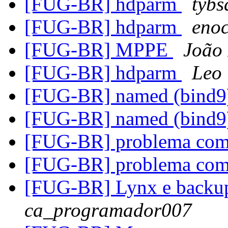
[FUG-BR] hdparm
tybs
[FUG-BR] hdparm
enoc
[FUG-BR] MPPE
João 
[FUG-BR] hdparm
Leo
[FUG-BR] named (bind
[FUG-BR] named (bind
[FUG-BR] problema co
[FUG-BR] problema co
[FUG-BR] Lynx e backup.
ca_programador007