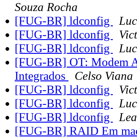
Souza Rocha
[FUG-BR] ldconfig
Luc
[FUG-BR] ldconfig
Vic
[FUG-BR] ldconfig
Luc
[FUG-BR] OT: Modem AD
Integrados
Celso Viana
[FUG-BR] ldconfig
Vic
[FUG-BR] ldconfig
Luc
[FUG-BR] ldconfig
Lea
[FUG-BR] RAID Em maqu